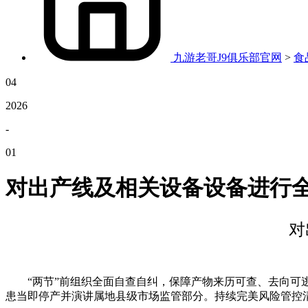
九游老哥J9俱乐部官网
>
食
04
2026
-
01
对出产线及相关设备设备进行
对
“两节”前组织全面自查自纠，保障产物来历可查、去向可逃
患当即停产并演讲属地县级市场监管部分。持续完美风险管控