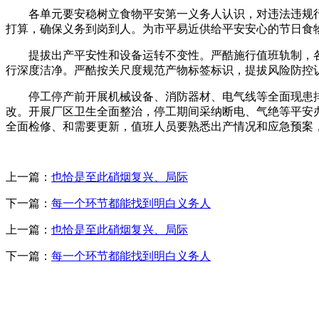
各单元要安稳树立食物平安第一义务人认识，对违法违规行为
打算，确保义务到岗到人。为市平易近供给平安安心的节日食
提拔出产平安性和设备运转不变性。严酷施行值班轨制，各
行深度洁净。严酷按关尺度规范产物标签标识，提拔风险防控
停工停产前开展机械设备、消防器材、电气线等全面现患排
改。开展厂区卫生全面整治，停工期间采纳断电、气绝等平安
全面检修、和需要更新，值班人员要熟悉出产情况和应急预案，
上一篇：
也恰是至此硝烟复兴、局际
下一篇：
每一个环节都能找到明白义务人
上一篇：
也恰是至此硝烟复兴、局际
下一篇：
每一个环节都能找到明白义务人