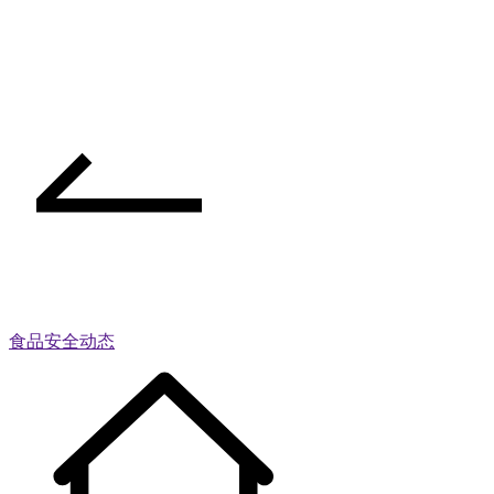
食品安全动态