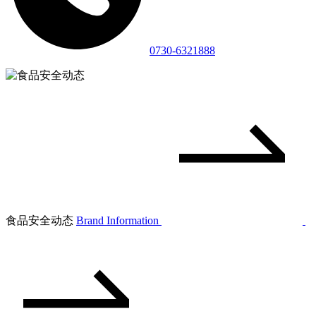
0730-6321888
食品安全动态
Brand Information