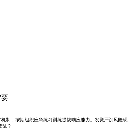
需要
”机制，按期组织应急练习训练提拔响应能力。发觉严沉风险现
变乱？