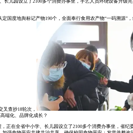
学、长儿园设立了2100多个消费办事坐，手艺人员环绕设备升
度地舆标记产物190个，全面奉行食用农产物“一码溯源”，
交叉查抄18轮次，
产高端化、品牌化成长？
过程，正在全省中小学、长儿园设立了2100多个消费办事坐，省
加强食物平安共建共治共享，确保校园食物平安；发觉并整改问