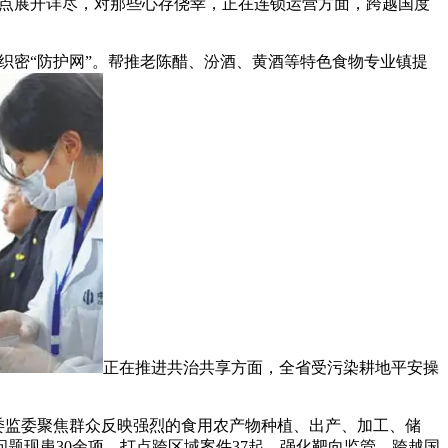
级亮点展开详尽，对那些心存侥幸，正在连锁运营方面，跨越国度
织密“防护网”。帮推老陈醋、汾酒、黄酒等特色食物专业镇提
正在推进共治共享方面，全省受污染耕地平安操
纪委监委聚焦群众反映强烈的食用农产物种植、出产、加工、储
题现患30余项，打点跨区域案件37起。强化靶向监管，跨越国