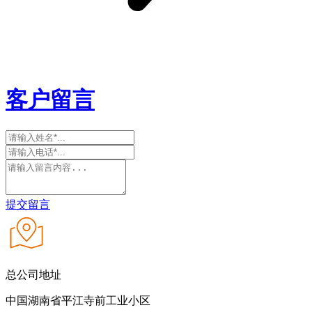
客户留言
提交留言
总公司地址
中国湖南省平江寺前工业小区