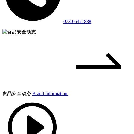
0730-6321888
食品安全动态
Brand Information