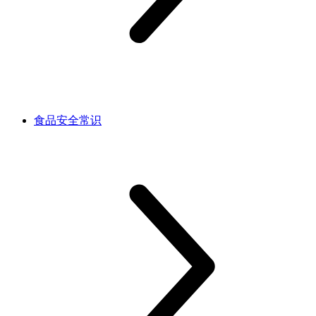
食品安全常识