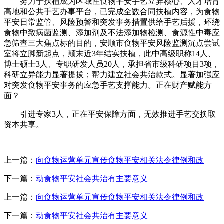
努力于扶植成为区域性食物平安手艺立异核心、人才培育
高地和公共手艺办事平台，已完成全数合同扶植内容，为食物
平安日常监管、风险预警和突发事务措置供给手艺后援，环绕
食物中致病菌监测、添加剂及不法添加物检测、食源性中毒应
急筛查三大焦点标的目的，安顺市食物平安风险监测沉点尝试
室将立脚新起点，颠末近3年结实扶植，此中高级职称14人、
博士硕士3人、专职研发人员20人，承担省市级科研项目3项，
科研立异能力显著提拔；帮力建立社会共治款式。显著加强应
对突发食物平安事务的应急手艺支撑能力。正在财产赋能方
面？
引进专家3人，正在平安保障方面，无效推进手艺交换取
资本共享。
上一篇：
向食物运营单元宣传食物平安相关法令律例和政
下一篇：
动食物平安社会共治有主要意义
上一篇：
向食物运营单元宣传食物平安相关法令律例和政
下一篇：
动食物平安社会共治有主要意义