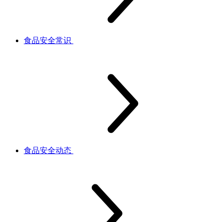
食品安全常识
食品安全动态