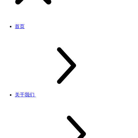
首页
关于我们