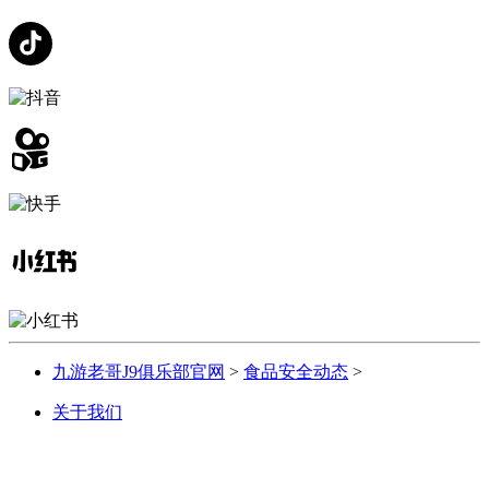
九游老哥J9俱乐部官网
>
食品安全动态
>
关于我们