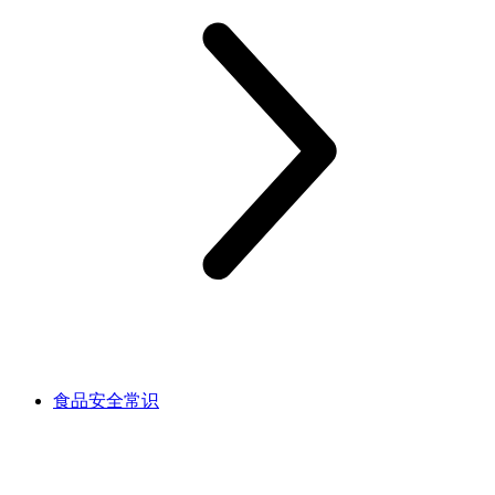
食品安全常识