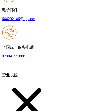
电子邮件
644292146@qq.com
全国统一服务电话
0730-6321888
网站建设：九游老哥J9俱乐部官网
|
网站地图
本网站支持IPV6
营业执照