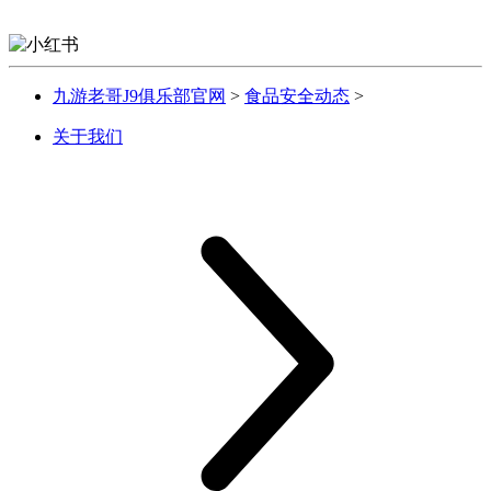
九游老哥J9俱乐部官网
>
食品安全动态
>
关于我们