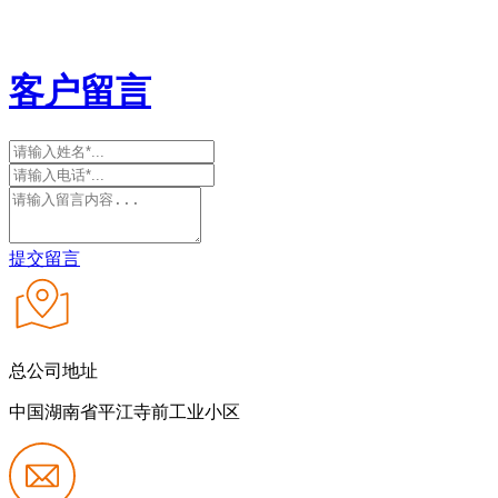
客户留言
提交留言
总公司地址
中国湖南省平江寺前工业小区