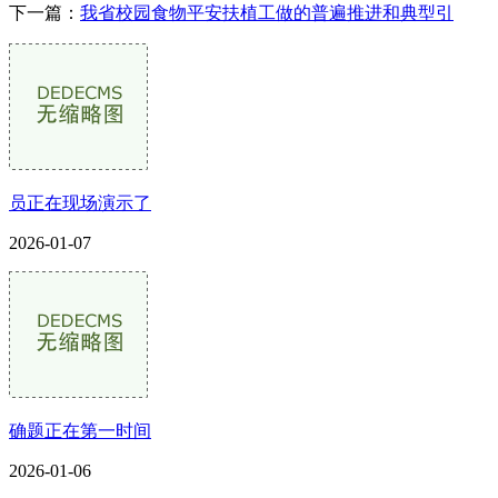
下一篇：
我省校园食物平安扶植工做的普遍推进和典型引
员正在现场演示了
2026-01-07
确题正在第一时间
2026-01-06