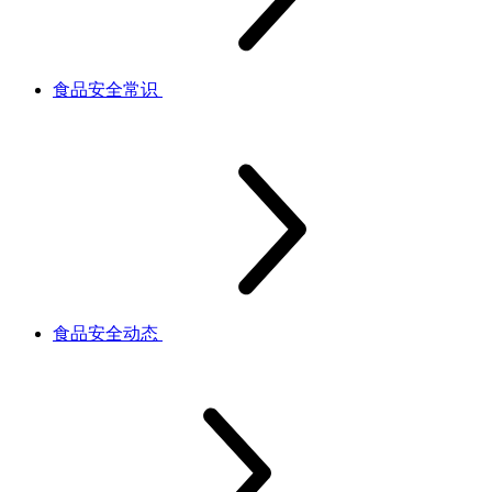
食品安全常识
食品安全动态