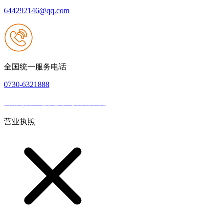
644292146@qq.com
全国统一服务电话
0730-6321888
网站建设：九游老哥J9俱乐部官网
|
网站地图
本网站支持IPV6
营业执照