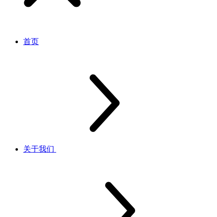
首页
关于我们