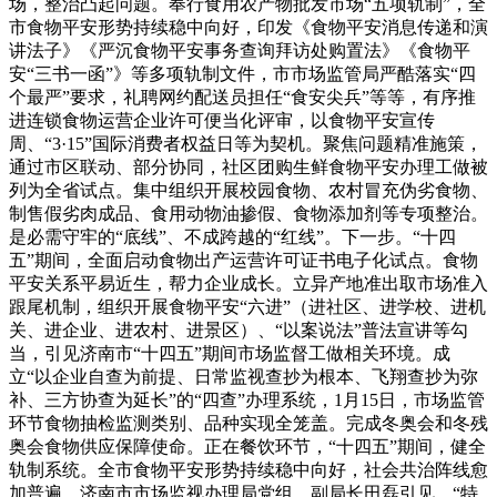
场，整治凸起问题。奉行食用农产物批发市场“五项轨制”，全
市食物平安形势持续稳中向好，印发《食物平安消息传递和演
讲法子》《严沉食物平安事务查询拜访处购置法》《食物平
安“三书一函”》等多项轨制文件，市市场监管局严酷落实“四
个最严”要求，礼聘网约配送员担任“食安尖兵”等等，有序推
进连锁食物运营企业许可便当化评审，以食物平安宣传
周、“3·15”国际消费者权益日等为契机。聚焦问题精准施策，
通过市区联动、部分协同，社区团购生鲜食物平安办理工做被
列为全省试点。集中组织开展校园食物、农村冒充伪劣食物、
制售假劣肉成品、食用动物油掺假、食物添加剂等专项整治。
是必需守牢的“底线”、不成跨越的“红线”。下一步。“十四
五”期间，全面启动食物出产运营许可证书电子化试点。食物
平安关系平易近生，帮力企业成长。立异产地准出取市场准入
跟尾机制，组织开展食物平安“六进”（进社区、进学校、进机
关、进企业、进农村、进景区）、“以案说法”普法宣讲等勾
当，引见济南市“十四五”期间市场监督工做相关环境。成
立“以企业自查为前提、日常监视查抄为根本、飞翔查抄为弥
补、三方协查为延长”的“四查”办理系统，1月15日，市场监管
环节食物抽检监测类别、品种实现全笼盖。完成冬奥会和冬残
奥会食物供应保障使命。正在餐饮环节，“十四五”期间，健全
轨制系统。全市食物平安形势持续稳中向好，社会共治阵线愈
加普遍。济南市市场监视办理局党组、副局长田磊引见，“特