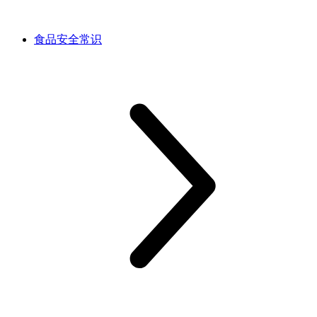
食品安全常识