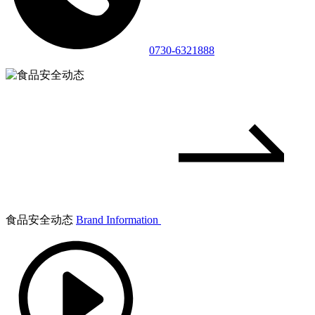
0730-6321888
食品安全动态
Brand Information