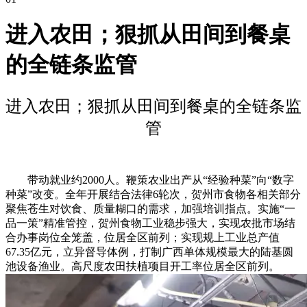
进入农田；狠抓从田间到餐桌
的全链条监管
进入农田；狠抓从田间到餐桌的全链条监
管
带动就业约2000人。鞭策农业出产从“经验种菜”向“数字
种菜”改变。全年开展结合法律6轮次，贺州市食物各相关部分
聚焦苍生对饮食、质量糊口的需求，加强培训指点。实施“一
品一策”精准管控，贺州食物工业稳步强大，实现农批市场结
合办事岗位全笼盖，位居全区前列；实现规上工业总产值
67.35亿元，立异督导体例，打制广西单体规模最大的陆基圆
池设备渔业。高尺度农田扶植项目开工率位居全区前列。