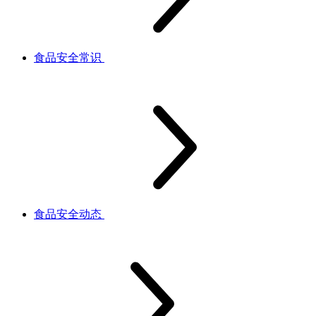
食品安全常识
食品安全动态