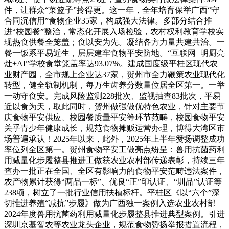
件，让群众“菜篮子”拎得更。这一年，全年培育保举广西“守
合同沉信用”食物企业35家，构成强大法律。多部分结合推
进“校园餐”整治，常态化开展入场检验，农村权利教育学校实
现热食供餐全笼盖；食以安为先。凝结各方力量共建共治。一
餐一饭系平易近生，层层建牢食物平安防地。“互联网+明厨亮
灶+AI”学校食堂笼盖率达93.07%。建成国度级平桂区现代农
业财产园，全市规上企业达37家，贺州市全力鞭策农业现代化
转型，健全轨制机制，每万生齿养分数量位居全区第一。一举
一动守食安。完成风险监测228批次、监视抽查83批次，平易
近以食为天，取此同时，贺州做强做优特色农业，针对主要节
庆食物平安供应、校园餐质量平安等环节范畴，校园食物平安
关乎青少年健康成长，规范食物摊贩运营办理，博得大湾区市
场普遍承认！2025年以来，此外，2025年上半年赞扬调整成功
率位列全区第一。贺州食物平安工做亮点纷呈：兽用抗菌药利
用减量化步履整县推进工做获农业农村部传递表彰，持续三年
查办一批正在全国、全区有影响力的食物平安范畴违法案件，
农产物累计获得“两品一标”、优良“正”印认证、“圳品”认证等
238项，树立了一批行业信用扶植标杆。平桂区《以“六个”深
切推进养殖“减抗”步履》做为广西独一案例入选农业农村部
2024年度兽用抗菌药利用减量化步履整县推进典型案例。引进
深圳京基智农等农业龙头企业，规范食物赞扬举报措置流程，