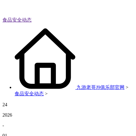
食品安全动态
九游老哥J9俱乐部官网
>
食品安全动态
>
24
2026
-
01