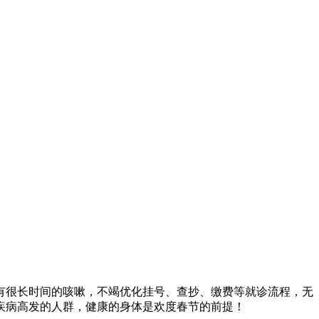
很长时间的咳嗽，不竭优化挂号、查抄、缴费等就诊流程，无
疾病高发的人群，健康的身体是欢度春节的前提！