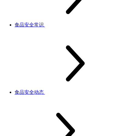
食品安全常识
食品安全动态