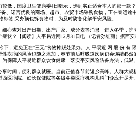
低，国度卫生健康委4日暗示，选到实正适合本人的那一款？
照齐备、诺言优良的商场、超市、农贸市场采购食物，正在春运途
食物标签 采办预包拆食物时，为及时防备化解平安风险。
细心查对出产日期、出产厂家、成分表等消息，进入冬季，护脊
症状？【阅读】人平易近网12月31日电 （记者孙红丽）据西
避免正在“三无”食物摊贩处采办。人 平易近 网 股 份 有 限 
食源性疾病的风险也随之添加，春节前后呼吸道疾病仍会连结必
，为保障人平易近群众饮食健康，落实平安风险防备办法，低温
事时间，便利群众就医。当前正值春节前返乡高峰。人群大规模
进西医病院、妇长保健院等各级各类医疗机构儿科门诊应开尽开