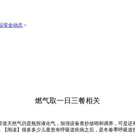
品安全动态
>
燃气取一日三餐相关
道天然气仍是瓶拆液化气，加强设备查抄放哨和调养，可是还有
，【阅读】很多多少儿童患有呼吸道疾病之后，是冬春季呼吸道