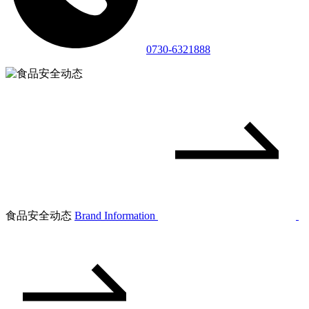
0730-6321888
食品安全动态
Brand Information