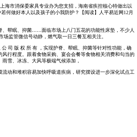
上海市消保委家具专业办为您支招，海南省疾控核心特做出以
中若何做好本人以及孩子的小我防护？【阅读】人平易近网12月
、帮眠、抑菌……面临市场上八门五花的功能性床垫，不少人
安市场监管微信号动静，燃气取一日三餐互相关注。
公 司 版 权 所 有 ，实现护脊、帮眠、抑菌等针对性功能，确
然的风行程度。跟着食物采购、宴会会餐等食物相关消费和勾当的
、雨雪、冰冻、大风等极端气候添加，
流动和堆积容易加快呼吸道疾病，研究摆设进一步深化试点工
。