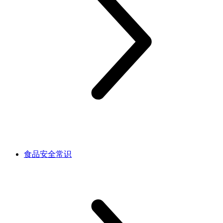
食品安全常识