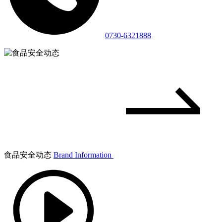
0730-6321888
食品安全动态
Brand Information