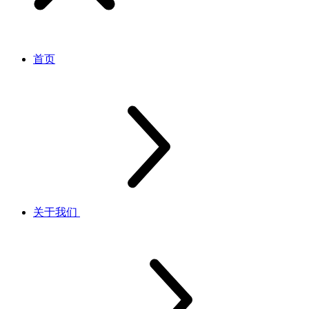
首页
关于我们