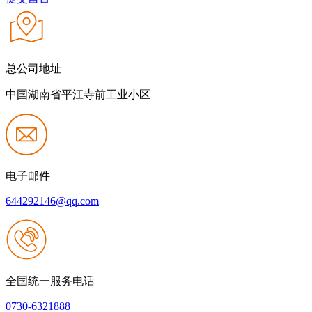
总公司地址
中国湖南省平江寺前工业小区
电子邮件
644292146@qq.com
全国统一服务电话
0730-6321888