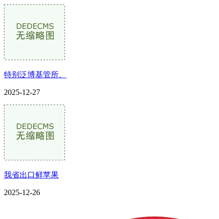
特别泛博基管所、
2025-12-27
我省出口鲜苹果
2025-12-26