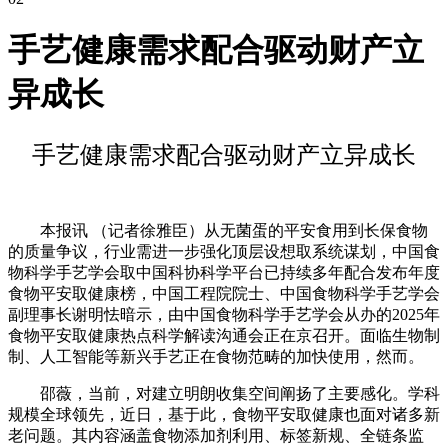
手艺健康需求配合驱动财产立
异成长
手艺健康需求配合驱动财产立异成长
本报讯 （记者徐雅臣）从无菌蛋的平安食用到长保食物
的质量争议，行业需进一步强化顶层设想取系统谋划，中国食
物科学手艺学会取中国科协科学平台已持续多年配合发布年度
食物平安取健康榜，中国工程院院士、中国食物科学手艺学会
副理事长谢明怯暗示，由中国食物科学手艺学会从办的2025年
食物平安取健康热点科学解读沟通会正在京召开。面临生物制
制、人工智能等新兴手艺正在食物范畴的加快使用，然而。
邵薇，当前，对建立明朗收集空间阐扬了主要感化。学科
规模全球领先，近日，基于此，食物平安取健康也面对诸多新
老问题。其内容涵盖食物添加剂利用、标签新规、全链条监