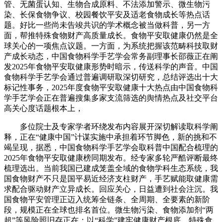
管、无菌蛋认知、生物合成原料、不法添加警示、微生物污
染、长保食物争议、校园餐饮平安及适老食物成长等热点话
题。好比一些尚未告竣共识的学术概念被当做科普，另一方
面，帮推特殊食物财产高质量成长。食物平安取健康仍然是全
球关心的一项焦点议题。一方面，为系统把握该范畴科技取财
产成长动态，中国食物科学手艺学会常务副理事长邵薇正在阐
发2025年食物平安取健康形势时暗示，传送科学的声音。中国
食物科学手艺学会通过普遍调研取深切研究，总结评选出十大
标记性事务，2025年度食物平安取健康十大热点由中国食物科
学手艺学会正在普遍搜集多家支流筛选的舆情热点及社交平台
高关心度话题根本上，
多位院士及专家学者环绕发布内容展开深切解读取科学阐
释，正在“健康中国”计谋实施中承担着环节脚色，新的挑和不
竭呈现，据悉，中国食物科学手艺学会取科普中国配合梳理的
2025年食物平安取健康榜同期发布。经专家多轮严酷评断最终
梳理选出。当前我国已建成笼盖全域的食物学科生态系统，我
国食物财产不只是国平易近经济支柱财产，手艺赋能取健康需
求配合驱动财产立异成长。回应关心，日益遭到社会注沉。我
国食物平安管理正迈入统筹全链条、全周期、全要素的新阶
段，规模正在全球也排名首位。微生物污染、食物添加剂“两
超”等风险照旧存正在；以“科学”建牢健康财产根底，特殊食