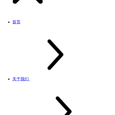
首页
关于我们