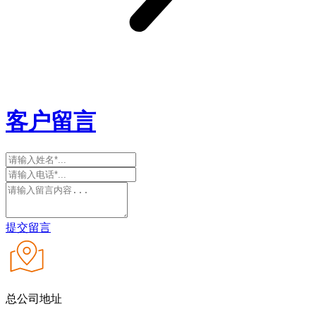
客户留言
提交留言
总公司地址