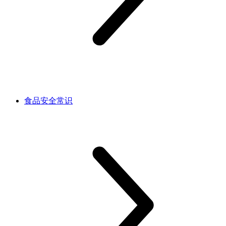
食品安全常识