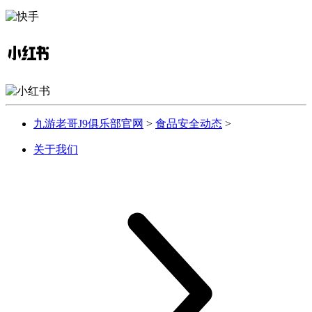
九游老哥J9俱乐部官网
>
食品安全动态
>
关于我们