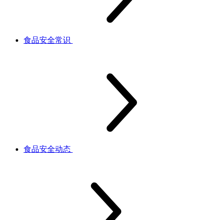
食品安全常识
食品安全动态