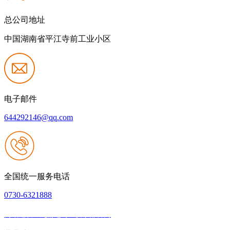
总公司地址
中国湖南省平江寺前工业小区
电子邮件
644292146@qq.com
全国统一服务电话
0730-6321888
网站建设：九游老哥J9俱乐部官网
|
网站地图
本网站支持IPV6