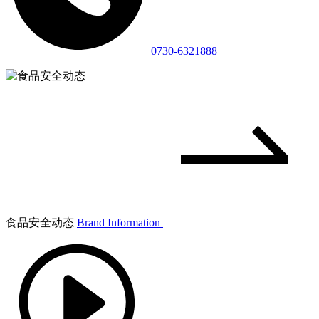
0730-6321888
食品安全动态
Brand Information