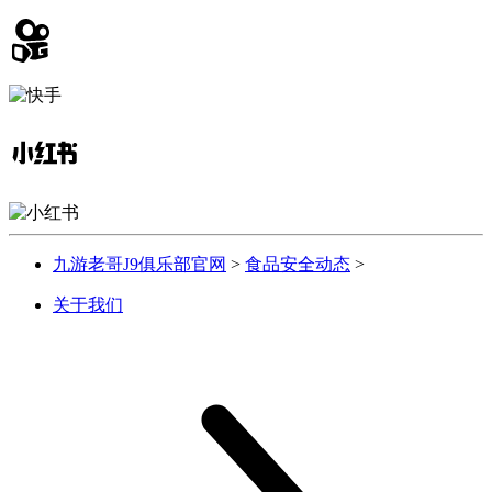
九游老哥J9俱乐部官网
>
食品安全动态
>
关于我们