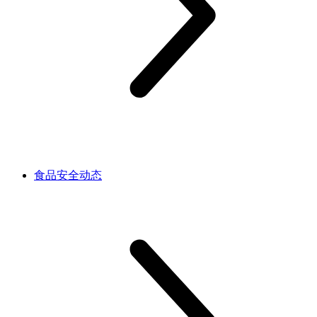
食品安全动态