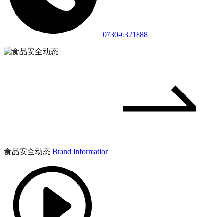
0730-6321888
食品安全动态
Brand Information