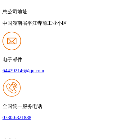
总公司地址
中国湖南省平江寺前工业小区
电子邮件
644292146@qq.com
全国统一服务电话
0730-6321888
网站建设：九游老哥J9俱乐部官网
|
网站地图
本网站支持IPV6