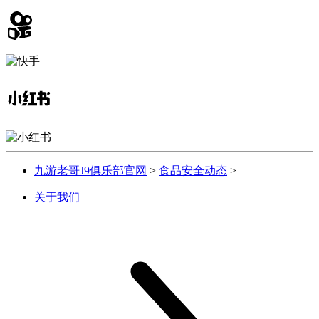
九游老哥J9俱乐部官网
>
食品安全动态
>
关于我们