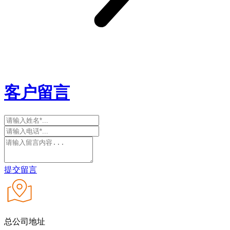
客户留言
提交留言
总公司地址