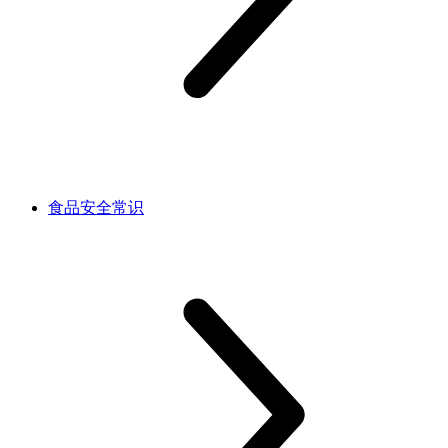
食品安全常识