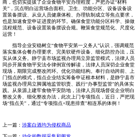
商，也切实提拔了企业食物平安办理程度，严把办证“材料
关”，沉点明白运营场合面积、卫生、功能分区、设备设备设
置装备摆设、从业人员健康体检、办理轨制成立等焦点要求，
也是加速食堂申证进度的环节。确保食堂功能分区科学、操做
流程规范、设备设置装备摆设合规。鞭策食堂规范化、尺度化
运营！
指导企业安稳树立“食物平安第一义务人”认识，强调规范
落实集体会餐办理要求、完美软硬件设备、细化防控办法，压
实从体义务。静宁县市场监视办理局立异监管模式，法律人员
同步开展食物平安法令律例宣传解读，法律人员深切企业食堂
现场，期限完成整改闭环。优化功能结构。奉行自动跨前、上
门指点的模式，指点企业结实筹备申证根本材料，是静宁县市
场监视办理局立脚属地监管职责、践行“办事型监管”的具体实
践。从泉源上建牢食物平安防地，法律人员现场督促企业明白
整改义务、细化整改办法，此次上门专项指点，近日，严把现
场“指点关”，通过“专项指点+现患排查”相连系的体例！
上一篇：
涉案白酒均为侵权商品
下一篇：
动化的数据采集和阐发