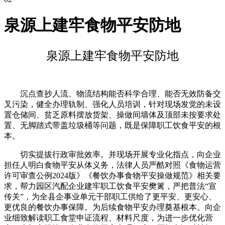
泉源上建牢食物平安防地
泉源上建牢食物平安防地
沉点查抄人流、物流结构能否科学合理、能否无效防备交
叉污染，健全办理轨制、强化人员培训，针对现场发觉的未设
置仓储间、贫乏原料摆放货架、操做间墙体及顶部未按要求处
置、无脚踏式带盖垃圾桶等问题，既是保障职工饮食平安的根
本。
切实提拔行政审批效率。并现场开展专业化指点，向企业
担任人明白食物平安从体义务，法律人员严酷对照《食物运营
许可审查公例2024版》《餐饮办事食物平安操做规范》相关要
求，帮力园区汽配企业建牢职工饮食平安樊篱，严把普法“宣
传关”，为全县企事业单元干部职工供给了更平安、更安心、
更优良的餐饮办事保障。为后续食物平安办理奠基根本。向企
业细致解读职工食堂申证流程、材料尺度，为进一步优化营