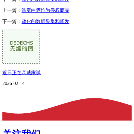
上一篇：
涉案白酒均为侵权商品
下一篇：
动化的数据采集和阐发
近日正在亲戚家试
2026-02-14