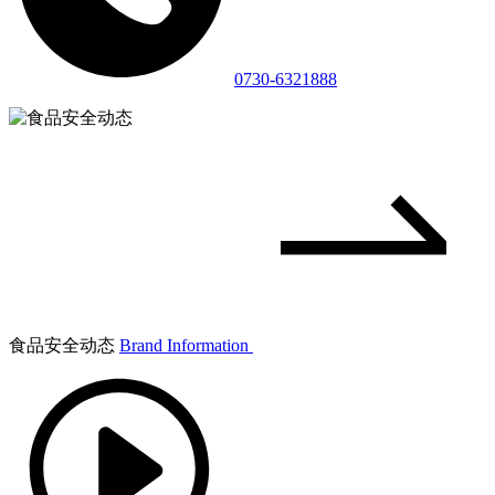
0730-6321888
食品安全动态
Brand Information