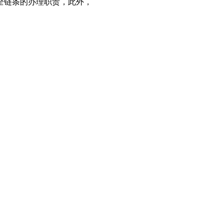
全链条的办理职责，此外，