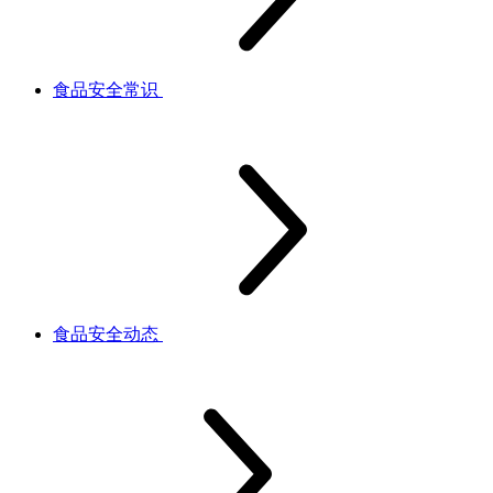
食品安全常识
食品安全动态