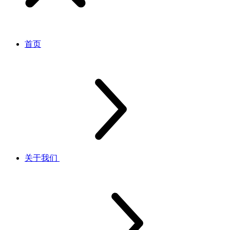
首页
关于我们