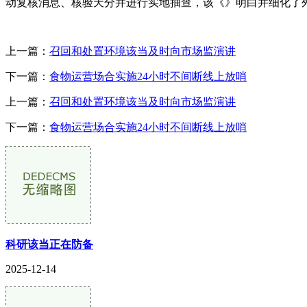
动复核消息、核验天分并进行实地抽查，该《》明白并细化了
上一篇：
召回和处置环境该当及时向市场监演讲
下一篇：
食物运营场合实施24小时不间断线上放哨
上一篇：
召回和处置环境该当及时向市场监演讲
下一篇：
食物运营场合实施24小时不间断线上放哨
科研该当正在防备
2025-12-14