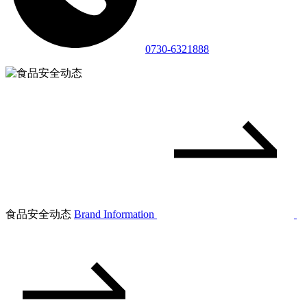
0730-6321888
食品安全动态
Brand Information