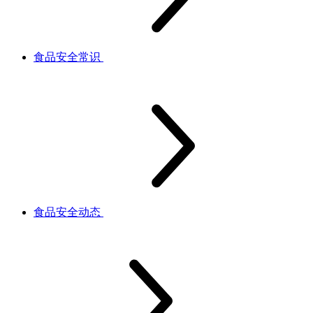
食品安全常识
食品安全动态