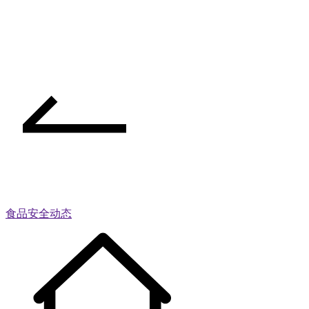
食品安全动态