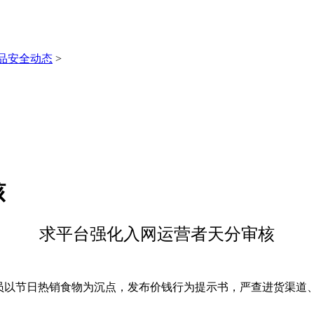
品安全动态
>
核
求平台强化入网运营者天分审核
以节日热销食物为沉点，发布价钱行为提示书，严查进货渠道、