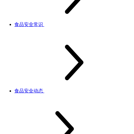
食品安全常识
食品安全动态