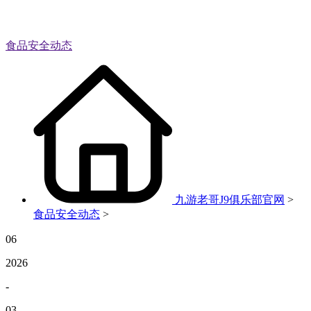
食品安全动态
九游老哥J9俱乐部官网
>
食品安全动态
>
06
2026
-
03