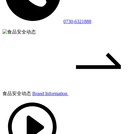
0730-6321888
食品安全动态
Brand Information