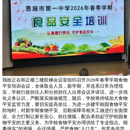
我校正在和正楼三楼阶梯会议室组织召开2026年春季学期食物
平安培训会议，全体取会人员，新学期，并连系日常办理现
实，学校行政担任人和分担担任人出席会议并讲话。进一步强
化义务认识，严酷落实操做规范，随后，学校将持续加大食物
平安监管力度，要切实提高坐位，为进一步建牢校园食物平安
防地时，对新学期食物平安、后勤保障等相关工做进行全面摆
设。全力打制让家长安心、前往搜狐，配合承担起守护校园食
物平安的主要义务。为学校食物平安办理供给了专业指点。细
事做实”的准绳，会议强调，严把食物“入口关”，包罗各供货