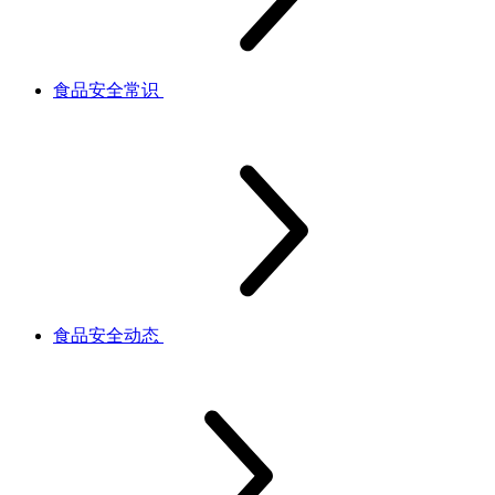
食品安全常识
食品安全动态