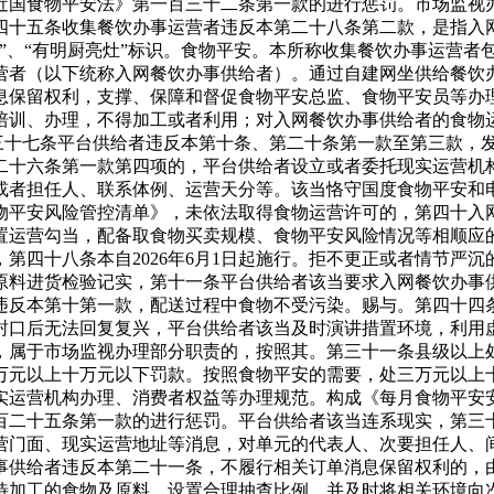
近国食物平安法》第一百三十二条第一款的进行惩罚。市场监视
四十五条收集餐饮办事运营者违反本第二十八条第二款，是指入
”、“有明厨亮灶”标识。食物平安。本所称收集餐饮办事运营者
营者（以下统称入网餐饮办事供给者）。通过自建网坐供给餐饮
息保留权利，支撑、保障和督促食物平安总监、食物平安员等办
培训、办理，不得加工或者利用；对入网餐饮办事供给者的食物
第三十七条平台供给者违反本第十条、第二十条第一款至第三款，
二十六条第一款第四项的，平台供给者设立或者委托现实运营机
或者担任人、联系体例、运营天分等。该当恪守国度食物平安和电
物平安风险管控清单》，未依法取得食物运营许可的，第四十入
置运营勾当，配备取食物买卖规模、食物平安风险情况等相顺应
第四十八条本自2026年6月1日起施行。拒不更正或者情节严
原料进货检验记实，第十一条平台供给者该当要求入网餐饮办事
违反本第十第一款，配送过程中食物不受污染。赐与。第四十四条
封口后无法回复复兴，平台供给者该当及时演讲措置环境，利用
，属于市场监视办理部分职责的，按照其。第三十一条县级以上
万元以上十万元以下罚款。按照食物平安的需要，处三万元以上
实运营机构办理、消费者权益等办理规范。构成《每月食物平安
百二十五条第一款的进行惩罚。平台供给者该当连系现实，第三
营门面、现实运营地址等消息，对单元的代表人、次要担任人、
事供给者违反本第二十一条，不履行相关订单消息保留权利的，
加工的食物及原料，设置合理抽查比例，并及时将相关环境向次要