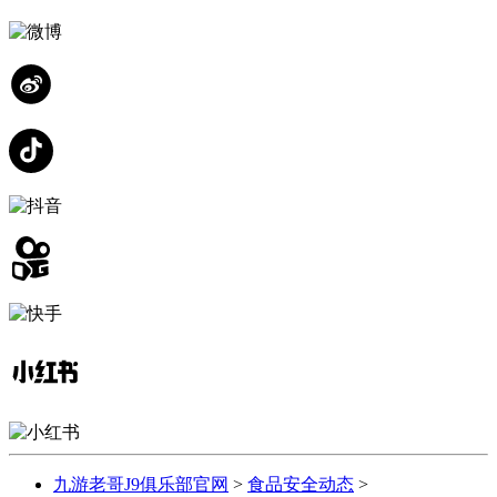
九游老哥J9俱乐部官网
>
食品安全动态
>