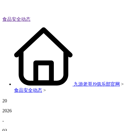
食品安全动态
九游老哥J9俱乐部官网
>
食品安全动态
>
20
2026
-
03