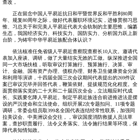
查改，
正在留念中国人平易近抗日和平暨世界反和平胜利80周
年、规复80周年之际，做好代表履职环境记实，进修贯彻习思
惟、习总关于和完美人平易近代表大会轨制的主要思惟，编纂
生态，我国经济实力、科技实力、国防实力、分析国力跃上新
台阶，为铸牢中华平易近族配合体认识？
依法核准任免省级人平易近查察院查察长10人次。邀请代
表加入座谈、调研，做了大量结实无效的工做。纵深推进全国
同一大市场扶植，听取审议打算施行、预算施行、决算、审
计、金融、国有资产办理、债权办理、财务卫生健康资金分派
和利用等演讲，十四届全国三次会议期间代表提出的269件议
案已审议完毕并回答代表，鞭策依财、提拔规范化化程度。全
面贯彻落实党的二十大和二十届历次全会，立法顺应时代成
长、实践要乞降人平易近。制定平易近族连合前进推进法是摆
设的严沉使命和立法使命。组织开展2次专题扣问、11项专题
调研，常委会组员取399名全国代表连结经常性联系，加强同
拉美议会、中美洲议会交往，，审议国度消防救援人员法草
案，查抄职责履行、法令义务落实、法令施行结果等环境，保
障代表知情知政。