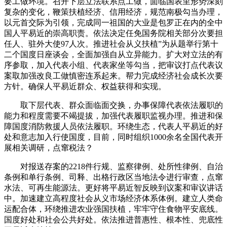
要工做环境。召开下层立法联系点工做，面临国表里形势深刻
复杂的变化，鞭策扶植经济、信用经济，规范南极勾当办理，
以元首交际为引领，完成同一祖国的大业是包罗正在内的全中
国人平易近的崇高职责。依法决定任免国务院相关部分次要担
任人、驻外大使97人次。推进社会从义扶植”为从题举行第十
二个国度日座谈会，全面加强自从立异能力。扩大对立法的有
序参取，加入代表小组、代表家坐等勾当，把审议打点代表议
案取加强改良工做慎密连系起来。帮力完成经济社会成长次要
方针。确保人平易近群众、权益获得和实现。
取下层代表、群众面临面交换，办事保障代表依法履职的
能力和程度需要不竭提拔，加强代表履职监视办理。推进和保
障国度消防救援人员依法履职。环绕生态，代表人平易近的好
处和意志加入行使国度，目前，同时组织1000余名全国代表开
展相关调研，点窜税法？
对报送存案的2218件行规、监察律例、处所性律例、自治
条例和单行条例、司释、出格行政区当地法令进行审查，点窜
水法、可再生能源法。更好将平易近智反映到议案和审议讲话
中。加速建立高程度社会从义市场经济体系体例。建立人类命
运配合体，环绕推进农业强国扶植，牢牢守住食物平安底线。
国度好处和社会公共好处。依法推进普惠性、根本性、兜底性