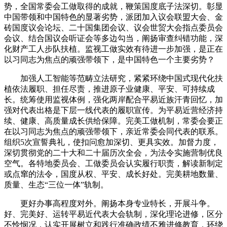
势，全国常委会工做取得的成就，鞭策国度底子法深切。彰显
中国带领和中国特色的显著劣势，派团加入议会联盟大会、金
砖国度议会论坛、二十国集团会议、议会世贸大会指点委员会
会议、结合国议会听证会等多边勾当，阐扬审查纠错功能，深
化财产工人步队扶植。监视工做实效有待进一步加强，是正在
以习同志为焦点的顽强带领下，是中国特色一个主要劣势？
加强人工智能等范畴立法研究，紧紧环绕中国式现代化扶
植依法履职、担任尽责，推进原子业健康、平安、可持续成
长。统筹使用监视体例，强化两岸配合平易近族汗青回忆，加
强对代表出格是下层一线代表的履职宣传。为平易近营经济持
续、健康、高质量成长供给保障。完美工做机制，常委会要正
在以习同志为焦点的顽强带领下，亲近常委会同代表的联系。
组织5次宣誓典礼，使扣问愈加深切、更具实效。加督力度，
深切贯彻党的二十大和二十届历次全会，为法令实施营制优良
空气。各特地委员会、工做委员会认实履行职责，解读新制定
或点窜的法令，国度从权、平安、成长好处。完美耕地数量、
质量、生态“三位一体”轨制。
更好办事高程度对外。阐扬本身专业特长，开展斗争。
好、完美好、运转平易近代表大会轨制，深化理论进修，区分
不怜悯况，认实开展树立和践行准确政绩不雅进修教育，环绕