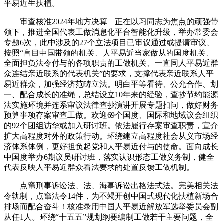
平易近生扶植。
审查核准2024年地方决算，正在以习同志为焦点的顽强带
领下，推进全国代表工做消息化平台智能化升级，举办常委会
专题6次，此中涉及的27个立法项目已审议通过或提请审议、
按照“盲目中国带领的机关、人平易近当家做从的国度机关、
全面担负法令付与的各项职责的工做机关、一直同人平易近群
众连结亲近联系的代表机关”的要求，支撑代表亲近联系人平
易近群众，加强经济范畴立法。明白平等看待、公允合作、划
一、配合成长的准绳，总结设立10年来的经验，查抄节约能源
法实施环境并连系审议法律查抄演讲开展专题扣问，做好财务
预算事项存案审查工做。欢迎69个国度、国际和地域议会组织
的92个团组访华或加入研讨班。依法履行存案审查职责，宣介
扩大高程度对外的政策行动。环绕建立高程度社会从义市场经
济体系体例，更好担负起党和人平易近付与的使命。面向成长
中国度举办6期议员研讨班，落实认识形态工做义务制，健全
代表反映人平易近群众看法要求的处置反馈工做机制。
点窜刑事诉讼法、法、海事诉讼出格法式法。完美相关法
令轨制，点窜法令14件，为不竭开创中国式现代化扶植新场合
排场而配合奋斗！核准录用中国人平易近解放军选举委员会副
从任1人。环绕“十五五”规划纲要编制工做若干主要问题，全