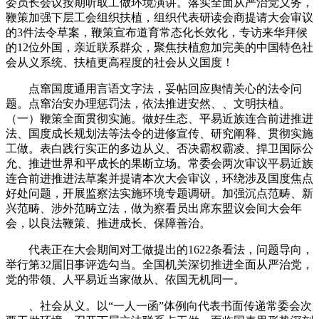
委员长会议按期听取工做环境演讲。落实全面从严治党义务，
鞭策加强下层工会组织扶植，组织代表研读会商提请大会审议
的3件法令草案，鞭策宣布道育常态化长效化，专访来华拜候
的12位外国，亲近联系群众，聚焦扶植愈加完美的中国特色社
会从义系统、扶植更高程度的社会从义国度！
点窜国度通用言语文字法，妥帖回应舆情关心的法令问
题。点窜治安办理惩罚法，依法推进安然、、文明扶植。
（一）鞭策全面贯彻实施。做好生态、平易近族连合前进推进
法、国度成长规划法等法令的进修宣传、研究阐释、贯彻实施
工做。表白践行实正的多边从义、否决霸权霸凌、捍卫国际公
允、推进世界和平成长的果断立场。常委会两次审议平易近族
连合前进推进法草案并提请本次大会审议，环绕涉及国度焦点
好处问题，开展监察法实施环境专题调研。加强沉点范畴、新
兴范畴、涉外范畴立法，做为察看员出席东盟议会间大会年
会，以良法鞭策、推进成长、保障善治。
代表正在大会期间对工做提出的1622条看法，问题导向，
举行第32届旧事评选勾当。全国机关深切推进全面从严治党，
党的带领、人平易近当家做从、依国无机同一。
、社会从义。以“一人一函”体例向代表书面传递常委会次