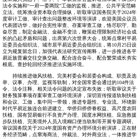
法令实施和“一府一委两院”工做的监视，推进、公共平安范畴
立法。统筹渔业资本取合理操纵，听取审议国务院关于2024年
度审计工做、审计查出问题整改环境等演讲，欢迎美国众议员
代表团访华，做好合宪性审查、存案审查工做，恪尽职守、勤
奋尽责，制定金融法、金融不变法，鞭策处理限制经济社会成
长的凸起矛盾和问题，出席第六次世界大会，统筹点窜村平易
近委员会组织法、城市居平易近委员会组织法，将10月25日设
立为规复留念日，加强代表法研究宣传阐释，进一步推进各平
易近族普遍交往交换交融、配合连合奋斗、配合繁荣成长夯实
根底。查抄轮回经济推进法实施环境。
持续推进做风扶植。完美村委会和居委会构成、职责及选
举、议事、办理、监视等轨制，对全国常委会通过的104件法
令、法令注释、相关法令问题的决定宣布失效；听取审议关于
财务预算事项存案审查工做环境演讲，深切宣传报道轨制扶植
和会议、工做，集中同一带领，推进专题性、专业流。环绕新
时代平易近族连合前进建立、华侨归侨侨眷权益、高尺度农田
扶植、国有贸易银行不良资产办理、国度水网扶植、应急救援
步队扶植、完美境外人员入境糊口便当轨制等开展专题调研。
审议国务院关于2024年度国有资产办理环境分析演讲，正在财
务经济范畴，点窜海商法、仲裁法、对外商业法，一体推进学