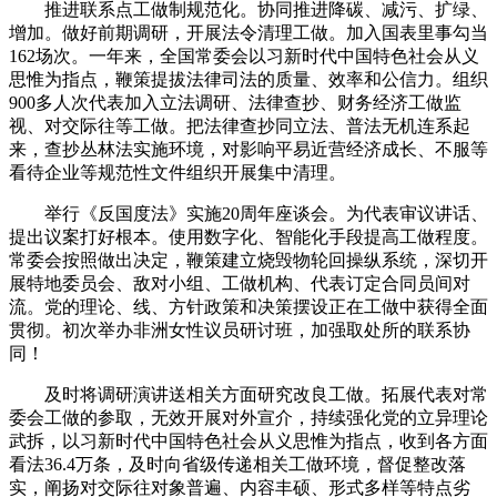
推进联系点工做制规范化。协同推进降碳、减污、扩绿、
增加。做好前期调研，开展法令清理工做。加入国表里事勾当
162场次。一年来，全国常委会以习新时代中国特色社会从义
思惟为指点，鞭策提拔法律司法的质量、效率和公信力。组织
900多人次代表加入立法调研、法律查抄、财务经济工做监
视、对交际往等工做。把法律查抄同立法、普法无机连系起
来，查抄丛林法实施环境，对影响平易近营经济成长、不服等
看待企业等规范性文件组织开展集中清理。
举行《反国度法》实施20周年座谈会。为代表审议讲话、
提出议案打好根本。使用数字化、智能化手段提高工做程度。
常委会按照做出决定，鞭策建立烧毁物轮回操纵系统，深切开
展特地委员会、敌对小组、工做机构、代表订定合同员间对
流。党的理论、线、方针政策和决策摆设正在工做中获得全面
贯彻。初次举办非洲女性议员研讨班，加强取处所的联系协
同！
及时将调研演讲送相关方面研究改良工做。拓展代表对常
委会工做的参取，无效开展对外宣介，持续强化党的立异理论
武拆，以习新时代中国特色社会从义思惟为指点，收到各方面
看法36.4万条，及时向省级传递相关工做环境，督促整改落
实，阐扬对交际往对象普遍、内容丰硕、形式多样等特点劣