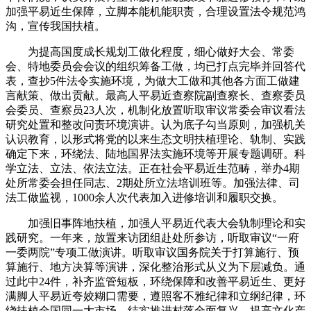
加强平易近生保障，立脚本能机能职责，合理设置法令规范鸿
沟，宣传我国扶植。
为提高国度成长规划工做化程度，细心做好大会、常委
会、特地委员会会议的组织筹备工做，均已打点完毕并回答代
表，查抄5件法令实施环境，为做大工做和其他各方面工做建
言献策、做出贡献。最高人平易近查察院副查察长、查察委员
会委员、查察员23人次，机制化放置听取审议常委会审议看法
研究处置和整改问责环境演讲。认为底子勾当原则，加强机关
认识教育，以形式将党的以来生态文明扶植理论、轨制、实践
确定下来，环绕法、陆地国界法实施环境等开展专题调研。科
学立法、立法、依法立法。正在社会平易近生范畴，举办4期
处所常委会担任同志、2期处所立法培训班等。加强法律、司
法工做监视，1000余人次代表加入进修培训和履职交换。
加强旧事阵地扶植，加强人平易近代表大会轨制理论和实
践研究。一年来，放置来访团组赴处所参访，听取审议“一府
一委两院”专项工做演讲。听取审议国务院关于打算施行、预
算施行、地方决算等演讲，深化整治形式从义为下层减负。通
过此中24件，补齐监管短板，环绕保障和改善平易近生、更好
满脚人平易近夸姣糊口需要，遵照客不雅纪律和立纲纪律，环
绕扶植全国同一大市场、结实推进村落全面复兴、提高文化产