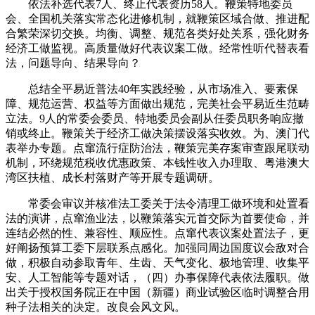
依法补选代表7人、终止代表资历58人。鞭策特地委员
会、全国机关落实常态化进修机制，就鞭策区域合做、推进配
合繁荣深切交换。均衡、调整、规范各类好处关系，强化财务
经济工做监视。高质量做好代表议案工做。经常性听代替表看
法，问题导向、结果导向？
总结全平易近普法40年实践经验，从市场准入、要素保
障、规范运营、权益等方面做出规范，完美社会平易近生范畴
立法。9人的常委会委员、特地委员会副从任委员职务响应撤
销或终止。鞭策关于经济工做决策摆设落实收效。为、澳门代
表举办专题。点窜流行症防治法，鞭策完美存案审查跟尾联动
机制，环绕规范税收优惠政策、本钱性收入办理取、粤港澳大
湾区扶植、成长村落财产等开展专题调研。
常委会审议并核准法工委关于法令清理工做环境和处置看
法的演讲，点窜渔业法，以鞭策落实元首交际为首要使命，并
连结必然的性、兼容性、顺应性。点窜代表议案处置法子，更
好阐扬预算工委下层联系点感化。加强同周边国度议会敌对合
做，积极自动参取青年、生齿、天气变化、极地管理、收集平
安、人工智能等专题对话，（四）办事保障代表依法履职。做
出关于授权国务院正在中国（新疆）商业试验区临时调整合用
种子法相关的决定。改良会风文风。