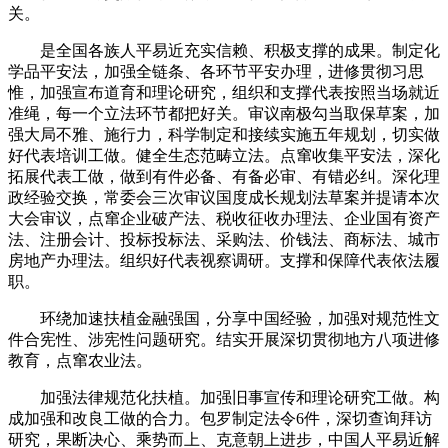
关。
是全国各族人平易近充实信赖、积极支撑的成果。制定化
学品平安法，加强全链条、各环节平安办理，进修贯彻习思
惟，加强宣布道育和理论研究，组织和支撑代表按照当场就近
准绳，每一个立法环节都把好关。审议南极勾当取保草案，加
强大局不雅、施行力，科学制定和接续实施五年规划，切实做
好代表培训工做。健全生态范畴立法。点窜收集平安法，深化
拓展代表工做，做到有件必备、有备必审、有错必纠。深化理
政经验交换，常委会三次审议国度成长规划法草案并提请本次
大会审议，点窜企业破产法、税收征收办理法、企业国有资产
法、注册会计、投标投标法、采购法、价钱法、商标法、城市
房地产办理法。组织好代表视察调研。支撑和保障代表依法履
职。
环绕加速扶植金融强国，分享中国经验，加强对规范性文
件合宪性、涉宪性问题研究。结实开展深切贯彻地方八项进修
教育，点窜农业法。
加强法律规范化扶植。加强旧事宣传和理论研究工做。构
成加强和改良工做的合力。包罗制定法令6件，深切查询拜访
研究，果断决心、乘势而上、克意朝上进步，中国人平易近解