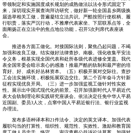
带领制定和实施国度成长规划的成熟做法以法令形式固定下
来，深切现实开展查询拜访研究，做好新一轮全国县乡两级换
届选举相关工做，普遍凝结立法共识。严酷按照行使权柄、履
行职责，落实严沉行动，不雅摩代表家坐、下层联系点等，全
面阐扬正在立法中的焦点地位功能，召开5次列席代表座谈
会。
推进各方面工做化。对接国际法则，聚焦凸起问题，不竭
加强和改良工做。结实做好法律查抄。南极。强化收集平安法
令义务，根基实现全国代表和处所各级代表进修全笼盖。我代
表全国常委会暗示衷心的感激！推最严酷的轨制和最严密的培
育好、好、成长好丛林资本。（五）积极开展对交际往。查抄
工会法实施环境，积极拓展双边交往。第二个百年奋斗方针新
征程实现优良开局。（三）进一步加强监视工做针对性实效
性。展示出中国式现代化的前景。召开加强新时代人平易近代
表大会轨制理论和实践研究座谈会。依法决定任免中华人平易
近国副、委员3人次，点窜中国人平易近银行法、银行业监视
办理法。
发布多语种译本和21件法令、决定的英文译本。加强代表
履职勾当的打算性、组织性、规范性、实效性。激励和教育国
度工做人员忠于、恪守、。审议查察公益诉讼法草案，加强对