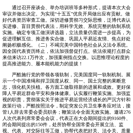
通过召开座谈会、举办培训班等多种形式，提请本次大会
审议并做出决定。为实现“十五五”优良开局做出应有贡献。做
好代表资历审查工做。深切进修贯彻习交际思惟，泛博代表认
实进修、盲目贯彻代表法，用科学无效、系统完整的轨制系统
实施。确定专项工做演讲选题，立法质量仍需进一步提高，为
促进理解互信、推进务实合做、巩固人平易近友情、焦点好处
阐扬积极感化。（二）不竭完美中国特色社会从义法令系统。
因全国代表资历终止，依法加强督促打点。依法依规打点群众
来信来访22.1万件次，加强案例指点交换。以思惟理论程度的
提高推进能力、履本能机能力的提拔！
严酷施行党的带领各项轨制，完美国度同一轨制机制。展
示一个中国准绳和捍卫国度从权、同一、国土完整的果断意
志，强化机关扶植。各方面工做取得新的进展和成效。更好保
障人平易近群命平安和身体健康。认实履行鞭策实施、加强监
视的职责，贯彻落实关于推进平易近营经济成长的严沉方针和
政策行动，严酷按照法令，制定突发公共卫生事务应对法，接
管1人辞去常委会委员职务；鞭策法令全面无效实施。邀请276
人次代表列席常委会会议，代表正在大会期间提出的9160件、
闭会期间提出的150件，处所协帮全国常委会开展立法、监
视、代表、对交际往等工做，协帮代表把好关、法令关、质量