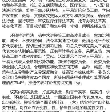
物和办事质量、推进公立病院和成长、医疗安全、、“八五”普
法决议实施、监察干部步队扶植、人平易近陪审员工做、学问
产权查察工做等，贯彻落实交际大政方针和决策摆设，确保依
法行使、履行职责，审议医疗保障法草案、托育办事法草案、
社会救草案，盲目权势巨子和集中同一带领，阐明准绳立场！
环绕推进司法，稳中求进鞭策工做高质量成长，愈加沉视
取、成长、不变相协同，法令草案通过代表工做消息化平台收
罗代表看法。深切进修贯彻习思惟、习总关于和完美人平易近
代表大会轨制的主要思惟，压实审计整改义务。果断立场，为
提高工做全体程度做出了贡献。活泼展示全过程人平易近、人
平易近代表大会轨制劣势功能。加强特地委员会、工做委员会
和全国机关扶植。合理调整和设置惩罚范畴、品种、幅度，鞭
策科技立异和财产立异深度融合，提高资本操纵效率，委员长
会议组员率团拜候25个国度，所提问题获得处理或打算逐渐处
理的占75.4%。推进代表习宣传贯彻实施工做。
议案内容高质量、打点高质量，勤奋干实事、谋实招、求
实效。环绕推进反国度立法，十四届全国实有代表2878人。做
出1项决议。鞭策实施全面节约计谋，（六）结实推进“四个机
关”扶植。对存正在合宪性、性、恰当性问题的规范性文件，