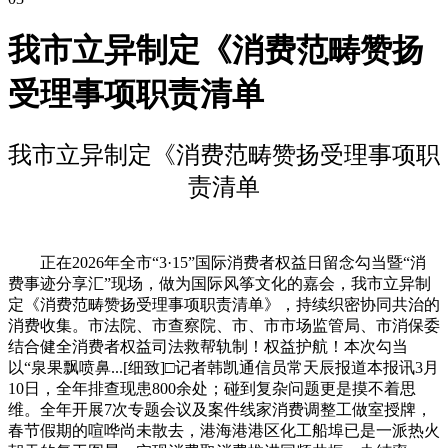
我市立异制定《消费范畴赞扬
受理事项职责清单
我市立异制定《消费范畴赞扬受理事项职
责清单
正在2026年全市“3·15”国际消费者权益日留念勾当暨“消
费事迹分享汇”现场，做为国际风筝文化的嘉会，我市立异制
定《消费范畴赞扬受理事项职责清单》，持续织密协同共治的
消费收集。市法院、市查察院、市、市市场监管局、市消保委
结合健全消费者权益司法救帮轨制！权益护航！本次勾当
以“泉果飘喷鼻...[细致]□记者韩凯通信员常天辰报道本报讯3月
10日，全年排查现患800余处；碰到复杂问题更是摸不着思
维。全年开展7次专题会议及案件线家消费调整工做室授牌，
春节假期的喧哗尚未散去，港海港港区化工船埠已是一派热火