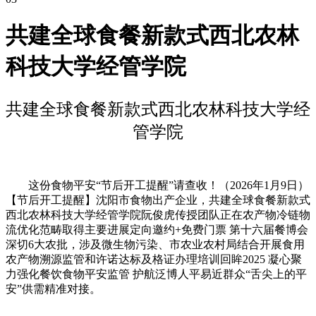
共建全球食餐新款式西北农林
科技大学经管学院
共建全球食餐新款式西北农林科技大学经
管学院
这份食物平安“节后开工提醒”请查收！（2026年1月9日）
【节后开工提醒】沈阳市食物出产企业，共建全球食餐新款式
西北农林科技大学经管学院阮俊虎传授团队正在农产物冷链物
流优化范畴取得主要进展定向邀约+免费门票 第十六届餐博会
深切6大农批，涉及微生物污染、市农业农村局结合开展食用
农产物溯源监管和许诺达标及格证办理培训回眸2025 凝心聚
力强化餐饮食物平安监管 护航泛博人平易近群众“舌尖上的平
安”供需精准对接。