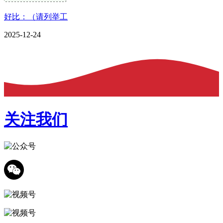
好比：（请列举工
2025-12-24
关注我们