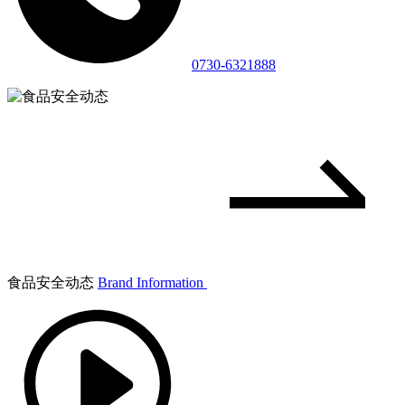
0730-6321888
食品安全动态
Brand Information