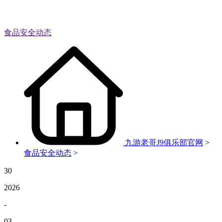
食品安全动态
九游老哥J9俱乐部官网
>
食品安全动态
>
30
2026
-
03