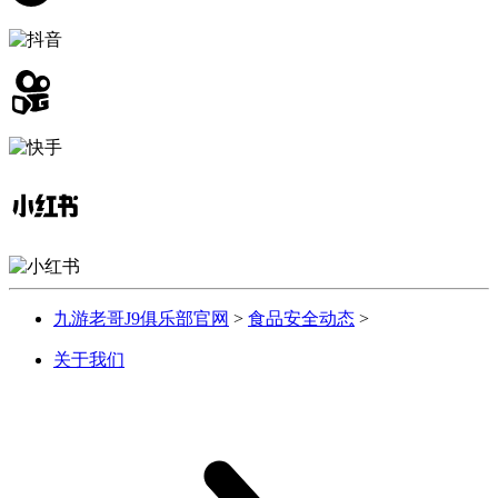
九游老哥J9俱乐部官网
>
食品安全动态
>
关于我们