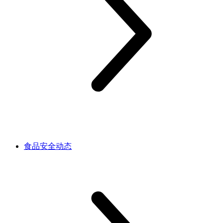
食品安全动态