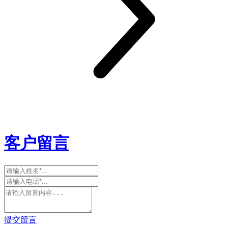
客户留言
提交留言