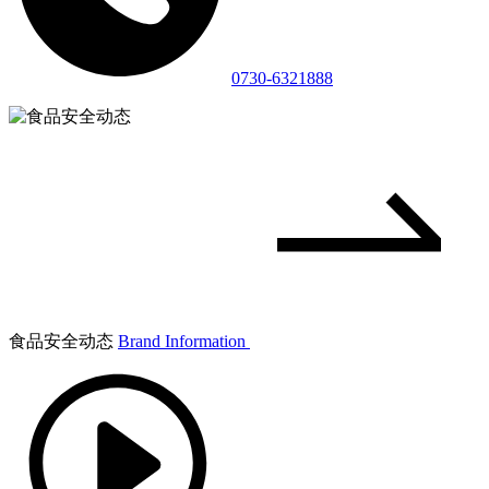
0730-6321888
食品安全动态
Brand Information