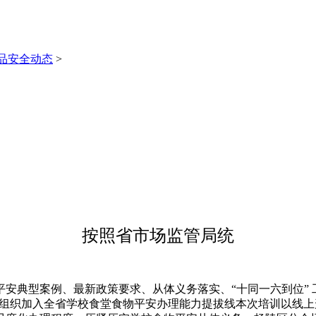
品安全动态
>
按照省市场监管局统
典型案例、最新政策要求、从体义务落实、“十同一六到位” 
管局组织加入全省学校食堂食物平安办理能力提拔线本次培训以线