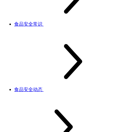
食品安全常识
食品安全动态