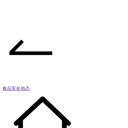
食品安全动态