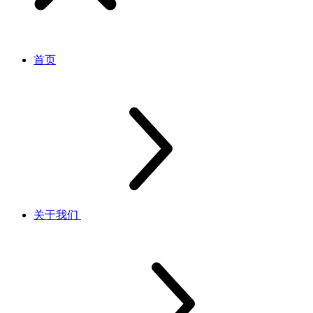
首页
关于我们