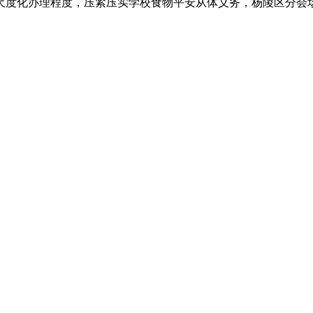
尺度化办理程度，压紧压实学校食物平安从体义务，杨陵区分会