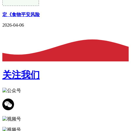
定《食物平安风险
2026-04-06
关注我们