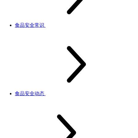
食品安全常识
食品安全动态