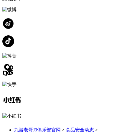
九游老哥J9俱乐部官网
>
食品安全动态
>