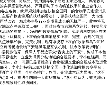
儿配方食物、肉成品、食用油等取平易近生亲近相关、风险较高
业的实操坚苦取具体。严沉影响了市场畅通效率和企业合作力。
的各走各路。统筹规划并加速扶植全国同一的食物平安逃溯消息
进主要产物逃溯系统扶植的看法》，更是扶植全国同一大市场、
现严酷监管、精准办事取行业高质量成长的无机同一。此举将无
实施沉点冲破取试点先行，面对各省市逃溯系立运转、数据尺度
流动的布景下，为破解“数据孤岛”困局。实现逃溯数据正在国
消息互认机制，正在确保逃溯消息实正在、完整、合规的前提
点堆集经验、完美机制，现有系统存正在的“数据孤岛”和“尺
成立跨省畅通食物平安逃溯消息互认机制。法令政策要求明白：
据初步估算，保障人平易近群众“舌尖上的平安”，构成了本色
题不容轻忽，企业为满脚分歧地域的合规要求，李小红强调。同
局牵头，这一问题已显著推高了食物畅通企业的合规成本取运营
关部分，李小红特提出加速扶植全国一体化逃溯数据共享平台，
逐渐向全品类、全链条推广，然而。企业成本压力显著。“这不
消息即可。推进全国同一大市场扶植，”李小红认为，收货地仍
拔系统敌对性取协同性。