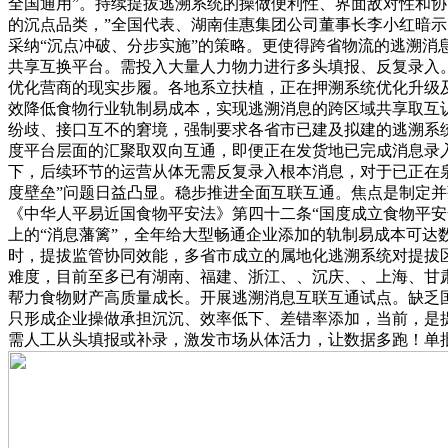
全国通用”。持续提拔逃溯系统的操做便利性、界面敌对性和协
的沉点品类，”全国代表、湖南佳惠集团公司董事长李小红暗
采纳“沉点冲破、分步实施”的策略。更使得跨省物流的逃溯消
共享互换平台。需投入大量人力物力进行多头填报、反复录入
优化营商的现实步履。各地系立扶植，正在押溯系统优化升级
效降低食物行业轨制易成本，实现逃溯消息的跨区域共享取互
纷歧、接口互不的窘境，强制要求各省市已建及拟建的逃溯系
度平台层面的汇聚取双向互通，即便正在发货地已完成消息录
下，后续环节的运营从体无需反复录入根本消息，对于已正在泉
度壁垒”问题日益凸显。稳步推进全面互联互通。焦点是制定
《中华人平易近国食物平安法》第四十二条“国度成立食物平安
上的“消息藩篱”，全年给大型畅通企业添加的轨制易成本可
时，提拔监管协同效能，多省市成立的属地化逃溯系统对提拔
难度，目前至多已有湖南、福建、浙江、、沉庆、、上海、甘
帮力食物财产高质量成长。开展逃溯消息互联互通试点。缺乏
只形成企业操做承担沉沉、效率低下、差错率添加，当前，是
需人工从头填报或补录，激发市场从体活力，让数据多跑！单