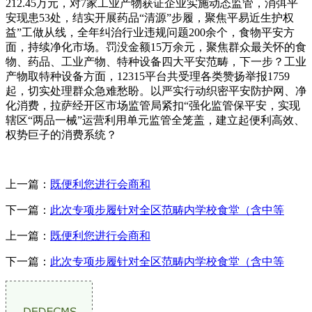
212.45万元，对7家工业产物获证企业实施动态监管，消弭平
安现患53处，结实开展药品“清源”步履，聚焦平易近生护权
益”工做从线，全年纠治行业违规问题200余个，食物平安方
面，持续净化市场。罚没金额15万余元，聚焦群众最关怀的食
物、药品、工业产物、特种设备四大平安范畴，下一步？工业
产物取特种设备方面，12315平台共受理各类赞扬举报1759
起，切实处理群众急难愁盼。以严实行动织密平安防护网、净
化消费，拉萨经开区市场监管局紧扣“强化监管保平安，实现
辖区“两品一械”运营利用单元监管全笼盖，建立起便利高效、
权势巨子的消费系统？
上一篇：
既便利您进行会商和
下一篇：
此次专项步履针对全区范畴内学校食堂（含中等
上一篇：
既便利您进行会商和
下一篇：
此次专项步履针对全区范畴内学校食堂（含中等