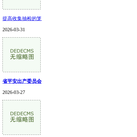
提高收集抽检的笼
2026-03-31
省平安出产委员会
2026-03-27