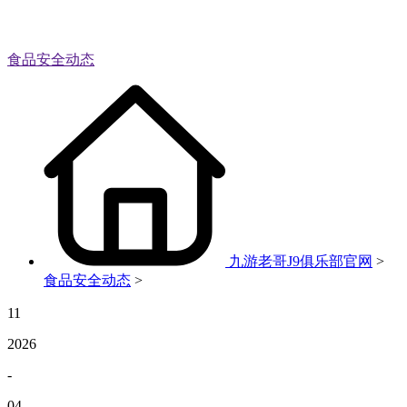
食品安全动态
九游老哥J9俱乐部官网
>
食品安全动态
>
11
2026
-
04