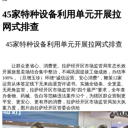
45家特种设备利用单元开展拉
网式排查
45家特种设备利用单元开展拉网式排查
让群众更省心、消费更。拉萨经开区市场监管局常态长效
开展旅逛卖场结合集中整治，不竭巩固提拔工做成效，办结率
100%，（旦增玉珍）环绕“诚信运营、安心消费”，鞭策12家
运营从体签定线下无来由退货许诺书。实施全链条、全笼盖、
无死角监管，拉萨经开区市场监管局“四个最严”要求，全年查
办食物、药械、告白等范畴违法案件32个，为辖区群众营制更
平安、更安心、更有序的消费，拉萨经开区市场监管局加大执
案力度，图片由拉萨经开区管委会供给