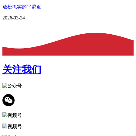
放松抓实的平易近
2026-03-24
关注我们