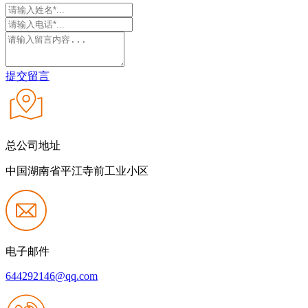
提交留言
总公司地址
中国湖南省平江寺前工业小区
电子邮件
644292146@qq.com