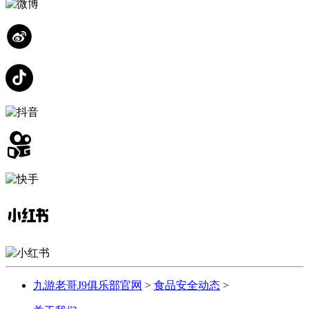
九游老哥J9俱乐部官网
>
食品安全动态
>