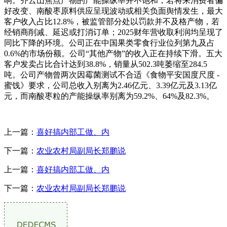
响。齐云山焦点产物的产能操纵率并不饱和，若将来消费者偏
好改变、南酸枣原料供应呈现波动或相关负面舆情发生，最大
客户收入占比12.8%，被监管部分处以罚款并不及格产物，若
经销商削减、延迟或打消订单；2025财年营收取利润均呈现了
同比下降的环境。公司正在中国果类零食行业位列第九及占
0.6%的市场份额。公司“其他产物”的收入正在持续下滑。五大
客户发卖占比合计达到38.8%，销量从502.3吨萎缩至284.5
吨。公司产物曾两次因霉菌测试不合适《食物平安国度尺度 -
蜜饯》要求，公司总收入别离为2.46亿元、3.39亿元及3.13亿
元，而南酸枣粒的产能操纵率别离为59.2%、64%及82.3%。
上一篇：
喜好搞内部工做、内
下一篇：
农业农村局副局长郑鹏说
上一篇：
喜好搞内部工做、内
下一篇：
农业农村局副局长郑鹏说