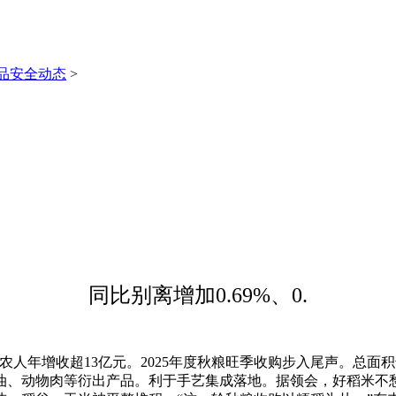
品安全动态
>
同比别离增加0.69%、0.
增收超13亿元。2025年度秋粮旺季收购步入尾声。总面积达50
油、动物肉等衍出产品。利于手艺集成落地。据领会，好稻米不