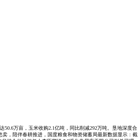
.6万亩，玉米收购2.1亿吨，同比削减292万吨。垦地深度合
愁卖，陪伴春耕推进，国度粮食和物资储蓄局最新数据显示：截