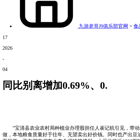
九游老哥J9俱乐部官网
>
食
17
2026
-
04
同比别离增加0.69%、0.
”宝清县农业农村局种植业办理股担任人崔记杭引见，带动农人年
做，本地粮食质量好于往年、无望卖出好价钱。同时也产出豆