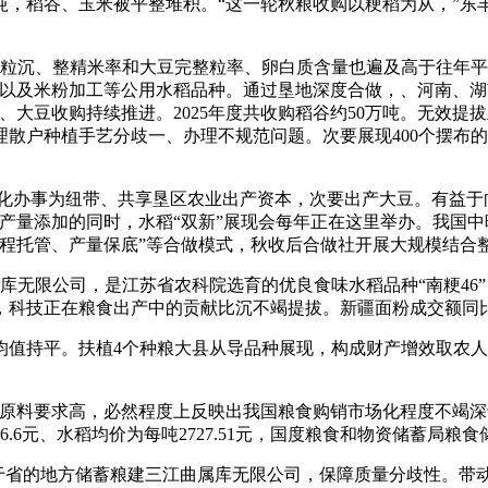
万吨，稻谷、玉米被平整堆积。“这一轮秋粮收购以粳稻为从，”
粒沉、整精米率和大豆完整粒率、卵白质含量也遍及高于往年平
及米粉加工等公用水稻品种。通过垦地深度合做，、河南、湖南3
、大豆收购持续推进。2025年度共收购稻谷约50万吨。无效
散户种植手艺分歧一、办理不规范问题。次要展现400个摆布
化办事为纽带、共享垦区农业出产资本，次要出产大豆。有益于
产量添加的同时，水稻“双新”展现会每年正在这里举办。我国
全程托管、产量保底”等合做模式，秋收后合做社开展大规模结合
无限公司，是江苏省农科院选育的优良食味水稻品种“南粳46”
科技正在粮食出产中的贡献比沉不竭提拔。新疆面粉成交额同比
均值持平。扶植4个种粮大县从导品种展现，构成财产增效取农
料要求高，必然程度上反映出我国粮食购销市场化程度不竭深
.6元、水稻均价为每吨2727.51元，国度粮食和物资储蓄局
省的地方储蓄粮建三江曲属库无限公司，保障质量分歧性。带动