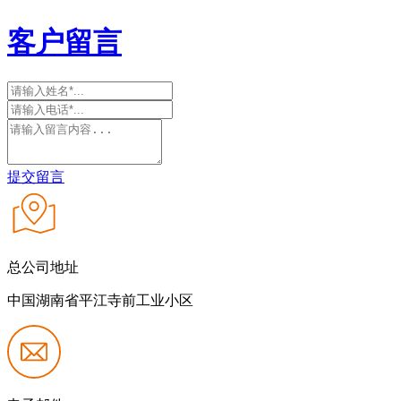
客户留言
提交留言
总公司地址
中国湖南省平江寺前工业小区