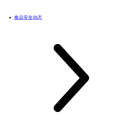
食品安全动态