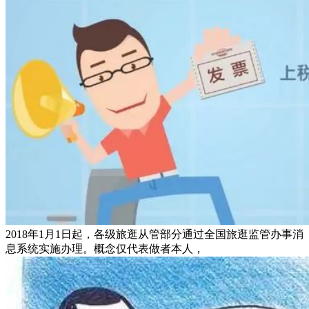
2018年1月1日起，各级旅逛从管部分通过全国旅逛监管办事消
息系统实施办理。概念仅代表做者本人，