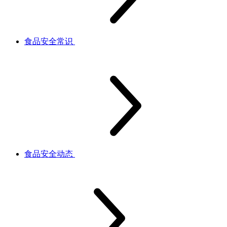
食品安全常识
食品安全动态