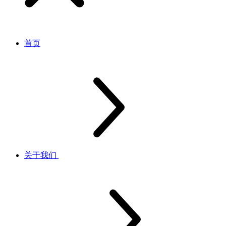
首页
关于我们