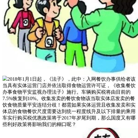
2018年1月1日起，《法子》，此中：入网餐饮办事供给者该
当具有实体运营门店并依法取得食物运营许可证，《收集餐饮
办事食物平安监视办理法子》施行。车辆购买税将由目前的
7.5%恢复到10%。收集发卖的餐饮食物该当取实体店发卖的餐
饮食物质量平安连结分歧！都需如果实体运营且收集发卖和实
体店的食物餐饮尺度需要达到统一程度线升及以下排量的乘用
车实行购买税优惠政策将于2017年岁尾到期，那么国度又有哪
些利好政策将影响我们的糊口呢？