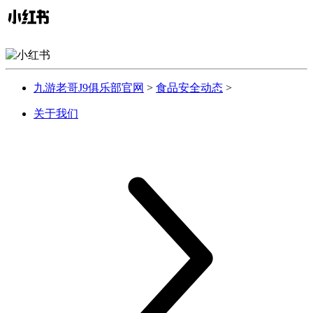
九游老哥J9俱乐部官网
>
食品安全动态
>
关于我们