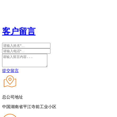
客户留言
提交留言
总公司地址
中国湖南省平江寺前工业小区