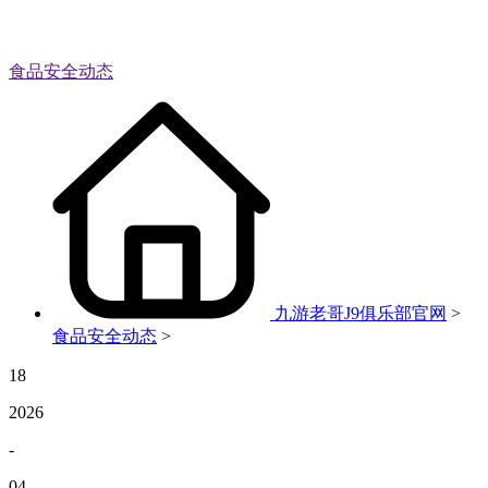
食品安全动态
九游老哥J9俱乐部官网
>
食品安全动态
>
18
2026
-
04