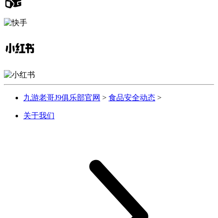
九游老哥J9俱乐部官网
>
食品安全动态
>
关于我们