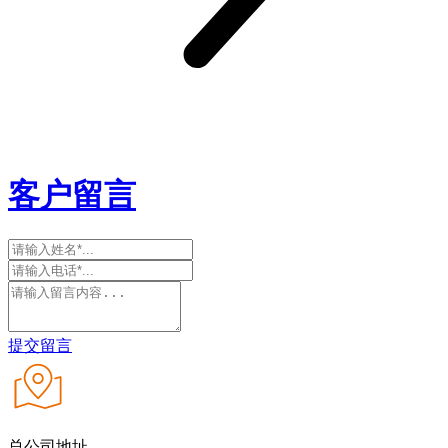
客户留言
提交留言
总公司地址