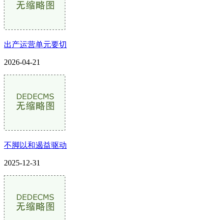
出产运营单元要切
2026-04-21
不脚以和遏益驱动
2025-12-31