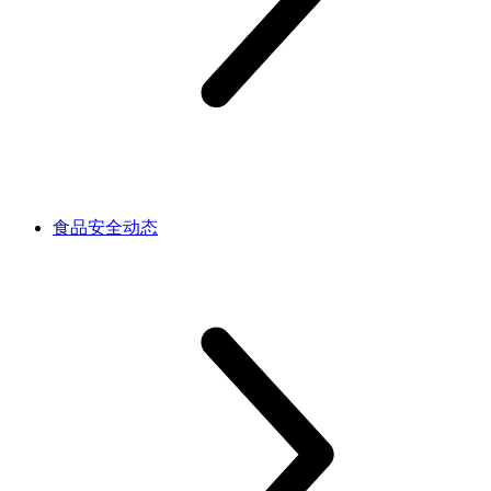
食品安全动态