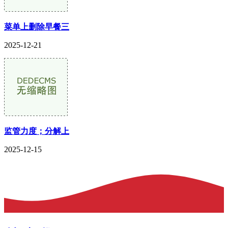
菜单上删除早餐三
2025-12-21
监管力度；分解上
2025-12-15