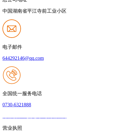
中国湖南省平江寺前工业小区
电子邮件
644292146@qq.com
全国统一服务电话
0730-6321888
网站建设：九游老哥J9俱乐部官网
|
网站地图
本网站支持IPV6
营业执照