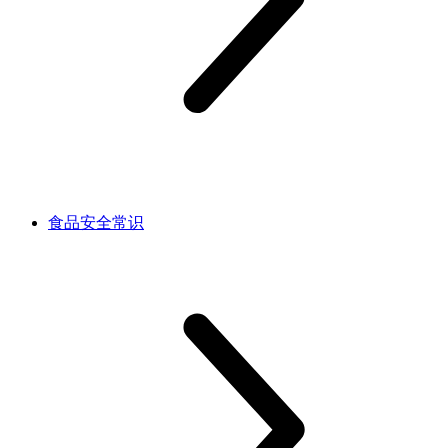
食品安全常识