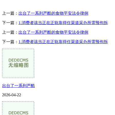
上一篇：
出台了一系列严酷的食物平安法令律例
下一篇：
1.消费者该当正在正轨靠得住渠道采办所需预包拆
上一篇：
出台了一系列严酷的食物平安法令律例
下一篇：
1.消费者该当正在正轨靠得住渠道采办所需预包拆
出台了一系列严酷
2026-04-22