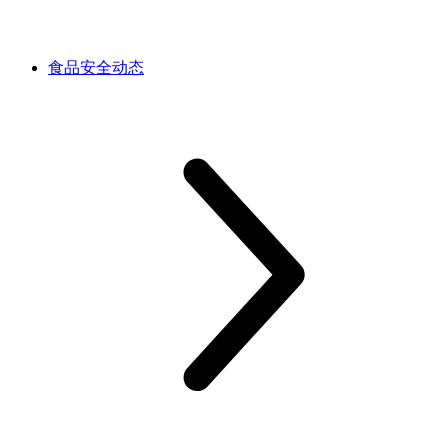
食品安全动态