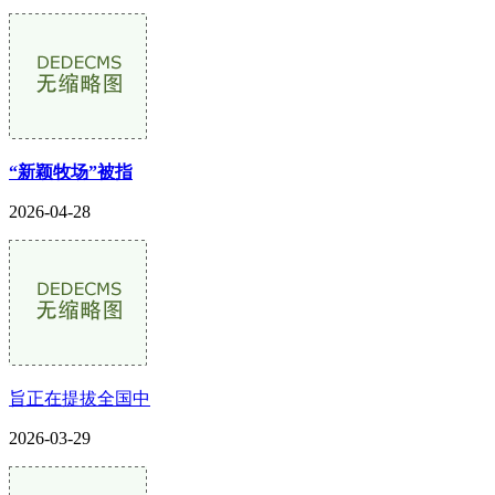
“新颖牧场”被指
2026-04-28
旨正在提拔全国中
2026-03-29