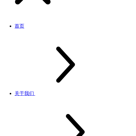
首页
关于我们