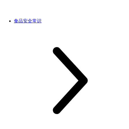
食品安全常识