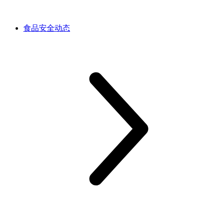
食品安全动态