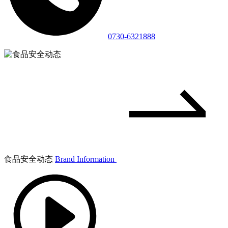
0730-6321888
食品安全动态
Brand Information