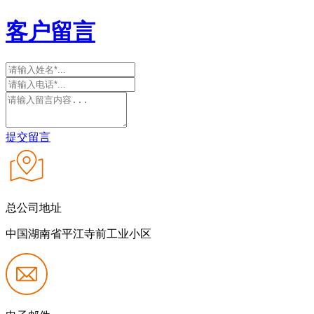
客户留言
提交留言
总公司地址
中国湖南省平江寺前工业小区