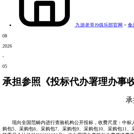
九游老哥J9俱乐部官网
>
食
08
2026
-
05
承担参照《投标代办署理办事
承
现向全国范畴内进行查验机构公开投标，收费尺度：中标人以
购包5、采购包6、采购包7、采购包9、采购包10、采购包1