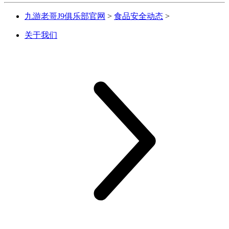
九游老哥J9俱乐部官网
>
食品安全动态
>
关于我们