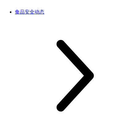
食品安全动态