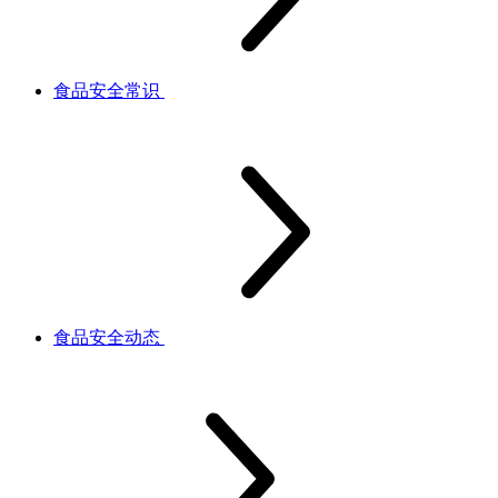
食品安全常识
食品安全动态