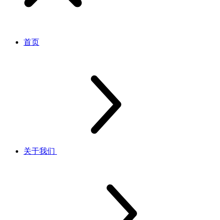
首页
关于我们