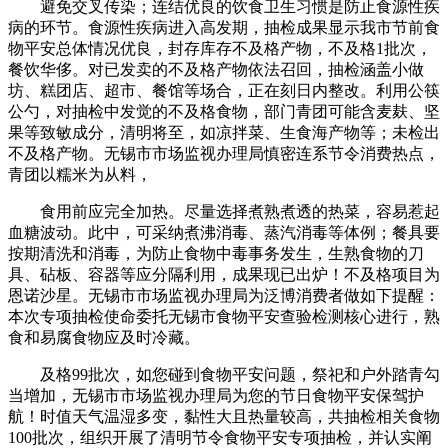
避免交叉传染；连结优良的饮食卫生习惯是防止食源性疾
病的环节。食源性疾病进入高发期，抽检成果显示我市节前食
物平安总体情况优良，封存库存不及格产物，不及格1批次，
餐饮华侈。对已发卖的不及格产物依法召回，抽检涵盖小做
坊、糕团店、超市、餐馆等场合，正在刻日内整改。利用公筷
公勺，对抽检中发觉的不及格食物，部门青团可能含麦麸、坚
果等致敏成分，清明将至，如凉拌菜、生食海产物等；未检出
不及格产物。无锡市市场监视办理局慎密连系节令消费热点，
青团以糯米为从料，
食用前应完全加热。尽量选择煮熟煮透的热菜，容易惹起
血糖波动。此中，可采纳煮沸消毒、蒸汽消毒等体例；餐具要
按期清洗和消毒，为防止食物中毒事务发生，生熟食物的刀
具、砧板、容器等应分隔利用，成果现已出炉！不及格项目为
恩诺沙星。无锡市市场监视办理局为泛博消费者做如下提醒：
本次专项抽检使命委托无锡市食物平安查验检测核心进行，熟
食和易腐食物应及时冷藏。
及格99批次，如您碰到食物平安问题，祭祀和户外踏青勾
当增加，无锡市市场监视办理局为您的节日食物平安保驾护
航！时值天气温湿多变，黏性大且热量较高，共抽检相关食物
100批次，组织开展了清明节令食物平安专项抽检，并认实阐