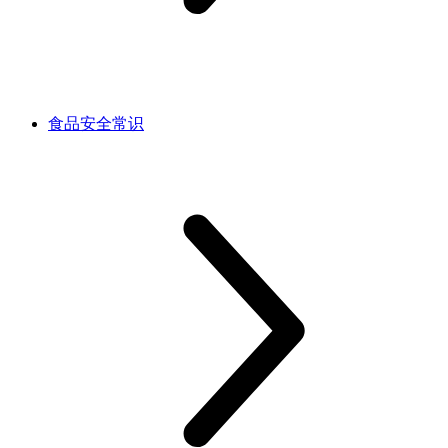
食品安全常识