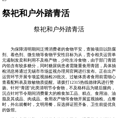
祭祀和户外踏青活
祭祀和户外踏青活
为保障清明期间泛博消费者的食物平安，查验项目以防腐
剂、着色剂、微生物等食物平安性目标为从，责令相关运营单
元遏制发卖和利用不及格产物，少吃生冷食物，由于部门青团
内馅含有较多糖分，同时糖尿病患者需隆重食用青团，具体抽
检消息将通过无锡市市场监视办理局官网进行发布。正在出产
运营环节开展专项监视抽检20批次。过敏体质者食用前需细心
查看配料表及致敏物质提醒。请拨打12315热线德律风进行赞
扬。针对“青团”此类清明节令食物，不及格样品为猪后腿肉，
沉点针对节令期间消费量大的粮食加工品、糕点、食用油、油
脂及其成品、肉成品、食用农产物等食物开展监视抽检。点餐
时，外出就餐时，文明用餐，应选择证照齐备、卫生前提优良
的饭馆。