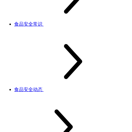
食品安全常识
食品安全动态