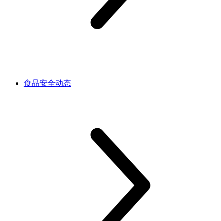
食品安全动态