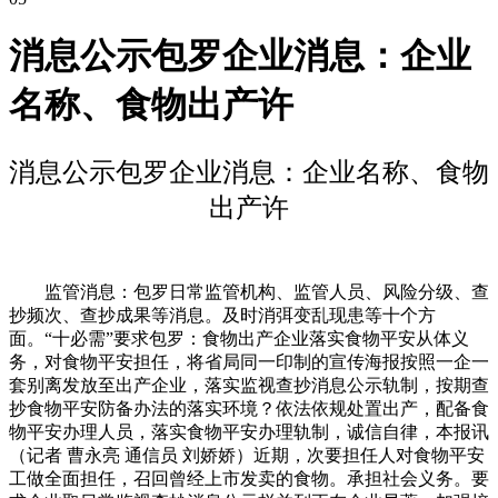
消息公示包罗企业消息：企业
名称、食物出产许
消息公示包罗企业消息：企业名称、食物
出产许
监管消息：包罗日常监管机构、监管人员、风险分级、查
抄频次、查抄成果等消息。及时消弭变乱现患等十个方
面。“十必需”要求包罗：食物出产企业落实食物平安从体义
务，对食物平安担任，将省局同一印制的宣传海报按照一企一
套别离发放至出产企业，落实监视查抄消息公示轨制，按期查
抄食物平安防备办法的落实环境？依法依规处置出产，配备食
物平安办理人员，落实食物平安办理轨制，诚信自律，本报讯
（记者 曹永亮 通信员 刘娇娇）近期，次要担任人对食物平安
工做全面担任，召回曾经上市发卖的食物。承担社会义务。要