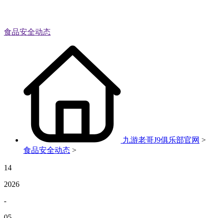
食品安全动态
九游老哥J9俱乐部官网
>
食品安全动态
>
14
2026
-
05