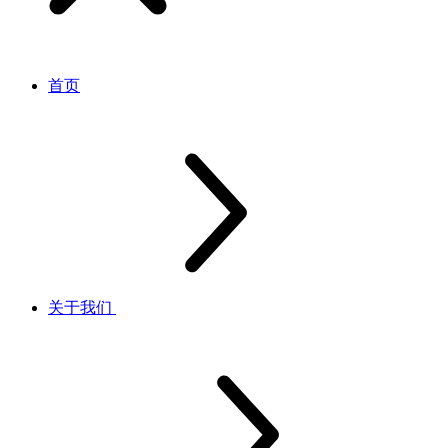
首页
关于我们