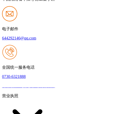
电子邮件
644292146@qq.com
全国统一服务电话
0730-6321888
网站建设：九游老哥J9俱乐部官网
|
网站地图
本网站支持IPV6
营业执照