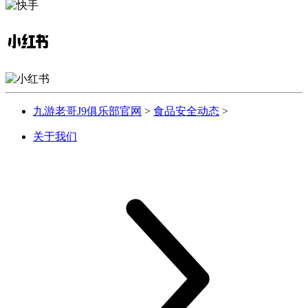
九游老哥J9俱乐部官网
>
食品安全动态
>
关于我们