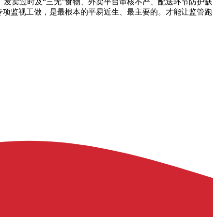
发卖过时及“三无”食物、外卖平台审核不严、配送环节防护缺
专项监视工做，是最根本的平易近生、最主要的。才能让监管跑