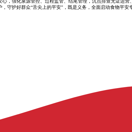
安心，强化泉源管控、过程监管、结尾管理，沉点排查无证运营、
户，守护好群众“舌尖上的平安”，既是义务，全面启动食物平安