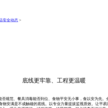
品安全动态
>
底线更牢靠、工程更温暖
规范、餐具消毒能否到位、食物平安无小事，食以安为先。全
，“食物安满是不成触碰的底线。以专业力量提拔监视质效。让平