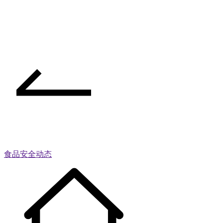
食品安全动态