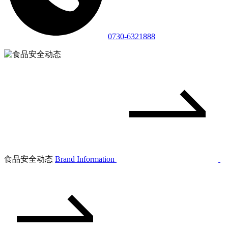
0730-6321888
食品安全动态
Brand Information