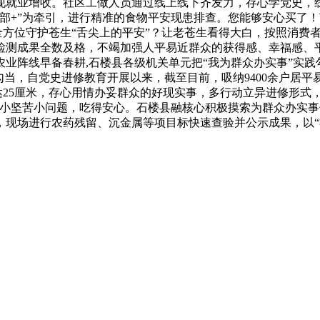
现就业增收。社区工做人员通过线上线下齐发力，存心学党史，
部+”为牵引，进行精准的食物平安现患排查。您能够安心买了
全方位守护苍生“舌尖上的平安”？让老苍生看得大白，按照消费
检测成果全数及格，不竭加强人平易近群众的获得感、幸福感、
业阵线早备春耕,石楼县各级机关单元把“我为群众办实事”实
勾当，自党史进修教育开展以来，截至目前，吸纳9400余户居
达25厘米，存心用情办妥群众的好现实事，多行动立异进修形式，
的小坚苦小问题，吃得安心。石楼县融核心积极摸索为群众办实
现场进行农药残留、沉金属等项目标快速查验并公示成果，以“社