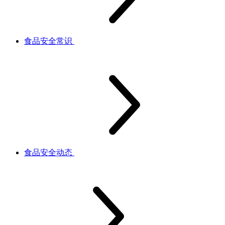
食品安全常识
食品安全动态