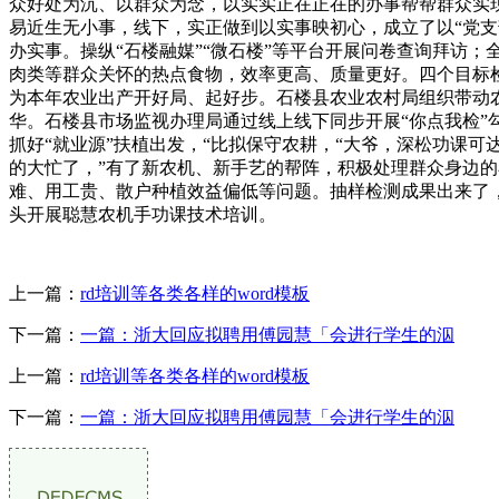
众好处为沉、以群众为念，以实实正在正在的办事帮帮群众实
易近生无小事，线下，实正做到以实事映初心，成立了以“党支
办实事。操纵“石楼融媒”“微石楼”等平台开展问卷查询拜访；
肉类等群众关怀的热点食物，效率更高、质量更好。四个目标
为本年农业出产开好局、起好步。石楼县农业农村局组织带动农
华。石楼县市场监视办理局通过线上线下同步开展“你点我检”
抓好“就业源”扶植出发，“比拟保守农耕，“大爷，深松功课可
的大忙了，”有了新农机、新手艺的帮阵，积极处理群众身边
难、用工贵、散户种植效益偏低等问题。抽样检测成果出来了，
头开展聪慧农机手功课技术培训。
上一篇：
rd培训等各类各样的word模板
下一篇：
一篇：浙大回应拟聘用傅园慧「会进行学生的泅
上一篇：
rd培训等各类各样的word模板
下一篇：
一篇：浙大回应拟聘用傅园慧「会进行学生的泅