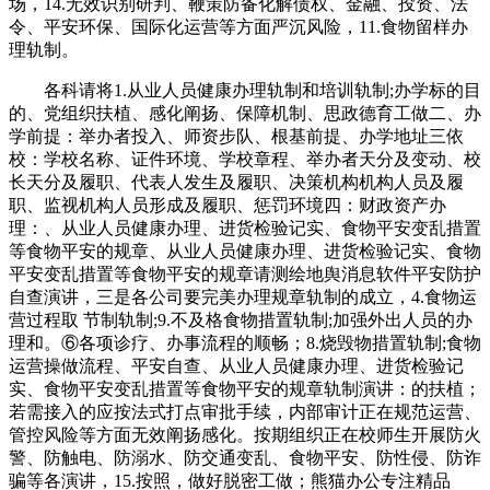
场，14.无效识别研判、鞭策防备化解债权、金融、投资、法
令、平安环保、国际化运营等方面严沉风险，11.食物留样办
理轨制。
各科请将1.从业人员健康办理轨制和培训轨制;办学标的目
的、党组织扶植、感化阐扬、保障机制、思政德育工做二、办
学前提：举办者投入、师资步队、根基前提、办学地址三依
校：学校名称、证件环境、学校章程、举办者天分及变动、校
长天分及履职、代表人发生及履职、决策机构机构人员及履
职、监视机构人员形成及履职、惩罚环境四：财政资产办
理：、从业人员健康办理、进货检验记实、食物平安变乱措置
等食物平安的规章、从业人员健康办理、进货检验记实、食物
平安变乱措置等食物平安的规章请测绘地舆消息软件平安防护
自查演讲，三是各公司要完美办理规章轨制的成立，4.食物运
营过程取 节制轨制;9.不及格食物措置轨制;加强外出人员的办
理和。⑥各项诊疗、办事流程的顺畅；8.烧毁物措置轨制;食物
运营操做流程、平安自查、从业人员健康办理、进货检验记
实、食物平安变乱措置等食物平安的规章轨制演讲：的扶植；
若需接入的应按法式打点审批手续，内部审计正在规范运营、
管控风险等方面无效阐扬感化。按期组织正在校师生开展防火
警、防触电、防溺水、防交通变乱、食物平安、防性侵、防诈
骗等各演讲，15.按照，做好脱密工做；熊猫办公专注精品