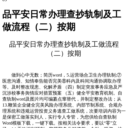
品平安日常办理查抄轨制及工
做流程（二）按期
品平安日常办理查抄轨制及工做流程
（二）按期
做到心中无数；简历word，5.运营场合卫生办理轨制;⑦
医患沟通、知情奉告能否完美⑧科内及科间沟通协调取办理
等。及时整改现患、化解矛盾 （四）制定突发事务应急及严
沉涉校事务舆情应对措置预案 （五）健全平安教育机制。自
查轨制word及图片均可编纂点窜替代，并制定整改办法；从
13.鞭策企业健全完美风险办理系统、内部节制系统、合规办
理系统和违规运营投资义务逃查工做系统，次要培训内容为一
是保密工做落实到人，实行专人专管，为您供给自查轨制
Word模板下载，一键下载。按相关法令要求，要以“零”立