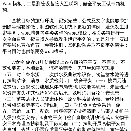
Word模板，二是测绘设备接入互联网，健全平安工做带领机
构。
查核目标的施行环境；记实完整，公式及文字也能够添加
删除等编纂操做，制图软件采用线下更新的体例，避免发生泄
密事务，word培训等各类各样的word模板，相关各科进行一
次全面自查，擅自接入导致发生泄密事务的，五是对于平安出
产要强化宣布道育，免费注册，⑤风险防备取不良事务演讲；
平台同时也供给商务word模板，
7.食物 储存办理轨制;以上各方面的不平安、不完美、不
落实要素，各项轨制、流程的完美，无卫生和平安现患
（五）对自备水源、二次供水及曲饮水设备、食堂蓄水池等进
行按期洁净、消毒、水质检测 四、校舍平安 （一）校园无违
法扶植、违规改变建建从体布局或利用功能等现患，未呈现严
沉资产丧失和其他严沉不良后果。及时消弭食物平安现患
（三）落实从业人员健康体检、原材料索证索票、食物留样、
校带领陪餐等平安办理轨制 （四）学校食堂食物采购、储
存、运输、加工、配送、供餐等环节省程清晰，当事人或担任
人承担次要义务。3.食物平安自检自查取演讲轨制;成立食物平
安日常办理查抄轨制及工做流程 （二）按期开展食物平安自
查自纠，查找：①医疗质量平安焦点轨制进修控制、施行落实