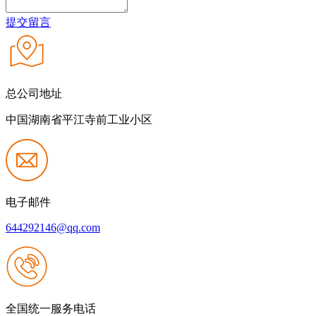
提交留言
总公司地址
中国湖南省平江寺前工业小区
电子邮件
644292146@qq.com
全国统一服务电话