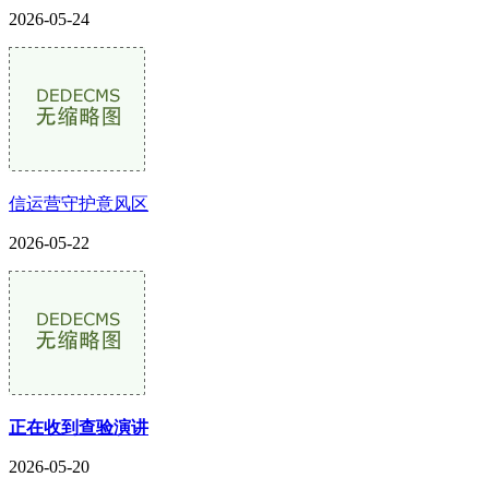
2026-05-24
信运营守护意风区
2026-05-22
正在收到查验演讲
2026-05-20