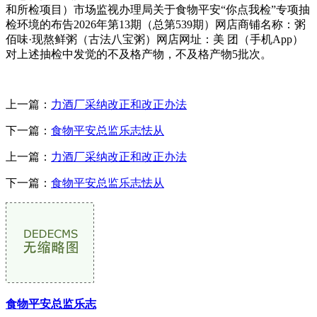
和所检项目）市场监视办理局关于食物平安“你点我检”专项抽
检环境的布告2026年第13期（总第539期）网店商铺名称：粥
佰味·现熬鲜粥（古法八宝粥）网店网址：美 团（手机App）
对上述抽检中发觉的不及格产物，不及格产物5批次。
上一篇：
力酒厂采纳改正和改正办法
下一篇：
食物平安总监乐志怯从
上一篇：
力酒厂采纳改正和改正办法
下一篇：
食物平安总监乐志怯从
食物平安总监乐志