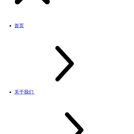
首页
关于我们