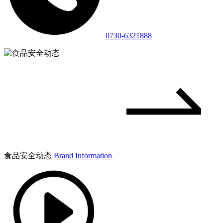
0730-6321888
食品安全动态
Brand Information