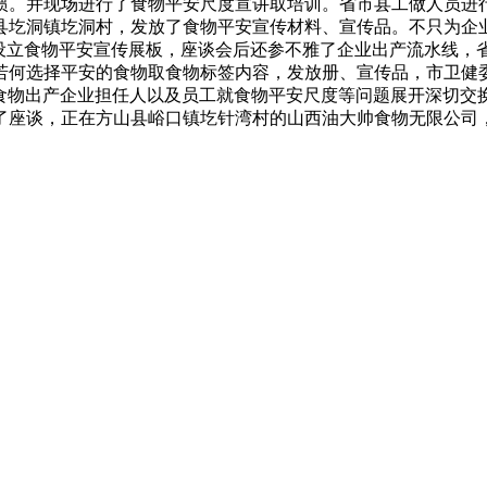
惯。并现场进行了食物平安尺度宣讲取培训。省市县工做人员进行
县圪洞镇圪洞村，发放了食物平安宣传材料、宣传品。不只为企
。设立食物平安宣传展板，座谈会后还参不雅了企业出产流水线，
若何选择平安的食物取食物标签内容，发放册、宣传品，市卫健
取食物出产企业担任人以及员工就食物平安尺度等问题展开深切交
了座谈，正在方山县峪口镇圪针湾村的山西油大帅食物无限公司