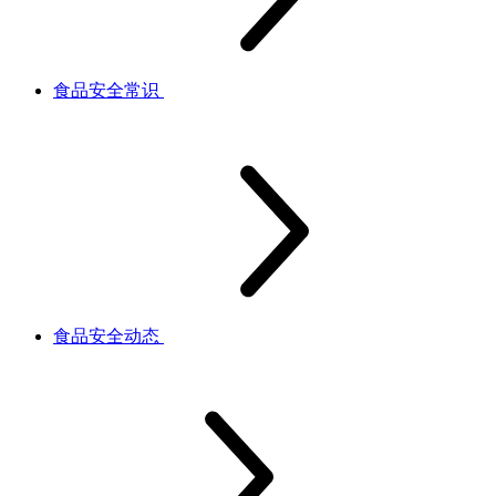
食品安全常识
食品安全动态