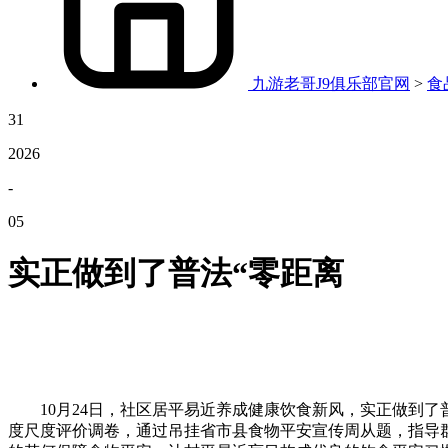
九游老哥J9俱乐部官网
>
食
31
2026
-
05
实正做到了普法“零距离
10月24日，社区居平易近养成健康饮食新风，实正做到了普
度尺度评价调卷，通过吊挂省市县食物平安宣传周从题，指导