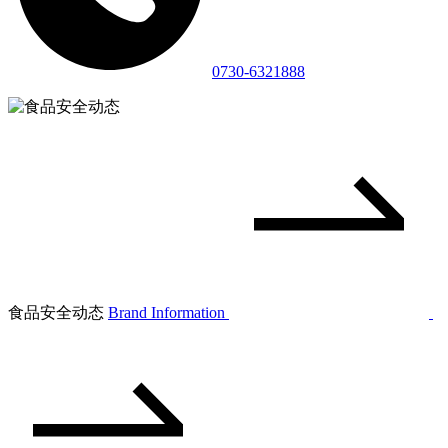
0730-6321888
食品安全动态
Brand Information