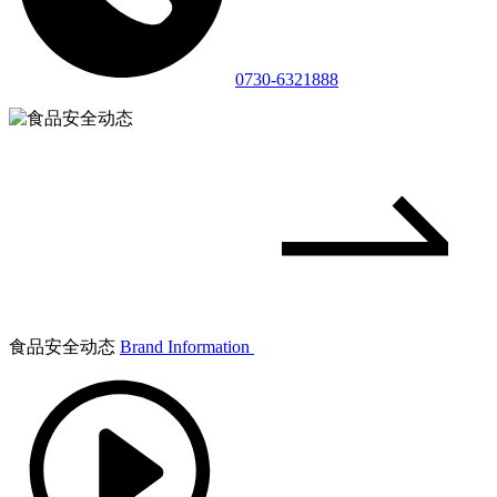
0730-6321888
食品安全动态
Brand Information