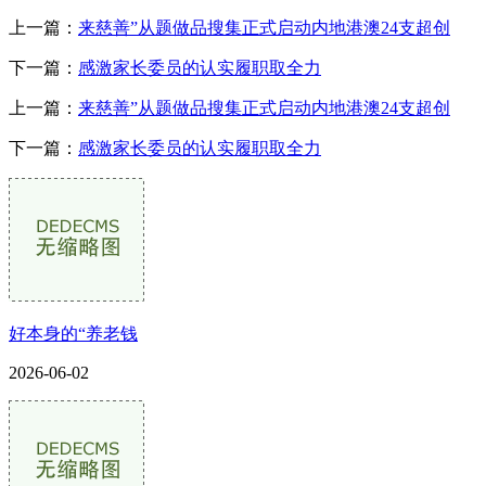
上一篇：
来慈善”从题做品搜集正式启动内地港澳24支超创
下一篇：
感激家长委员的认实履职取全力
上一篇：
来慈善”从题做品搜集正式启动内地港澳24支超创
下一篇：
感激家长委员的认实履职取全力
好本身的“养老钱
2026-06-02