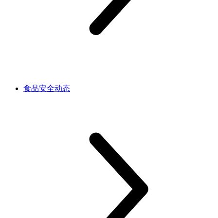
食品安全动态