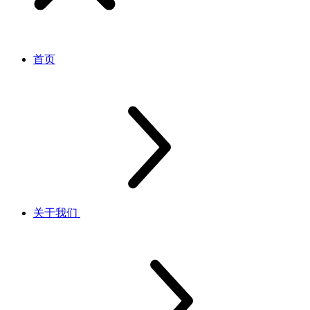
首页
关于我们