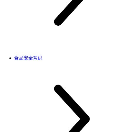
食品安全常识