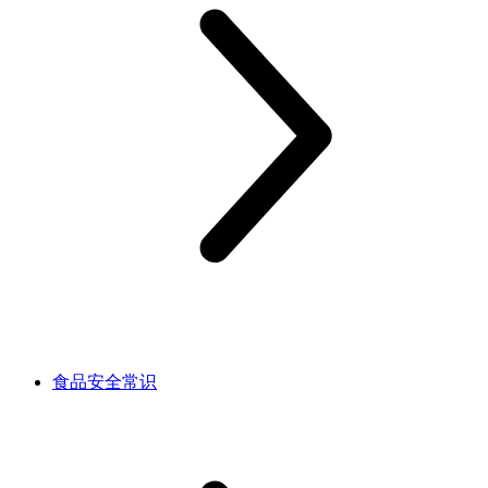
食品安全常识