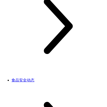
食品安全动态