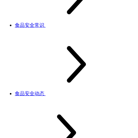
食品安全常识
食品安全动态