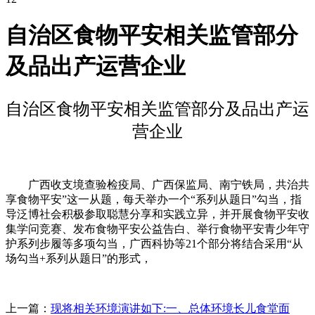
自治区食物平安相关监管部分
及品出产运营企业
自治区食物平安相关监管部分及品出产运
营企业
广西收支境查验检疫局、广西保监局、南宁铁局，共治共
享食物平安”这一从题，每天举办一个“系列从题日”勾当，指
导泛博社会积极参取聪慧分享和实践立异，并开展食物平安收
集学问竞赛、发布食物平安公益告白、举行食物平安青少年守
护系列步履等多项勾当，广西科协等21个部分将结合采用“从
场勾当+系列从题日”的形式，
上一篇：
现将相关环境演讲如下:一、总体环境长儿食堂面