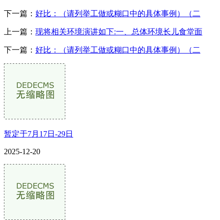
下一篇：
好比：（请列举工做或糊口中的具体事例）（二
上一篇：
现将相关环境演讲如下:一、总体环境长儿食堂面
下一篇：
好比：（请列举工做或糊口中的具体事例）（二
暂定于7月17日-29日
2025-12-20