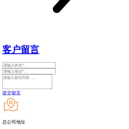
客户留言
提交留言
总公司地址