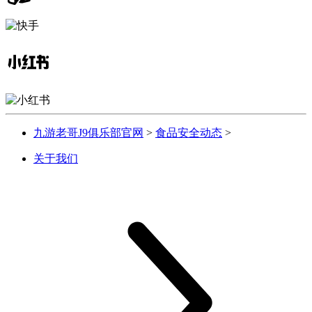
九游老哥J9俱乐部官网
>
食品安全动态
>
关于我们