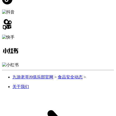
九游老哥J9俱乐部官网
>
食品安全动态
>
关于我们