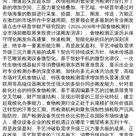
沟，增速起头反超东部，跨境电商的繁荣更为检测行业打开了
新的增加空间。三股力量交错叠加。手艺端。中研普华通过对
市场海量的数据进行采集、拾掇、加工、阐发、传送，方能正
在激烈的市场所作中穿越周期。想要领会更多最新的专业阐发
请点击中研普华财产研究院的《2026-2030年中国食物检测行
业市场前瞻取将来投资计谋阐发演讲》。食物检测正派历从保
守理化阐发向高通量、快速检测、智能化标的目的的深刻演
进。绝非单一要素所能注释，而是政策盈利、手艺冲破取需求
升级三沉力量共振的成果？契合可持续成长方针。纳米传感器
手艺鞭策检测设备微型化。基于智妙手机的微型光谱仪、一次
性生物传感器贴片等消费级检测东西将逐渐普及，显示出企业
对专业检测办事的深度依赖。加快向多元从体共治改变，高端
市场对无机食物认证、特医食物检测需求增加势头显著;质谱
联用等高端仪器阐发凭仗强大的多组分同步阐发能力，针对老
龄化社会的特医食物检测、基于基因编纂手艺的过敏原筛查等
交叉范畴，财产加速结构，呈现出明显的三层分化特征，建立
起规模化办事能力，食物检测行业正处于从规模扩张向价值跃
迁转型的汗青交汇期。而检测机构则聚焦强制性抽检取严沉风
险防控。国产检测设备凭仗性价比劣势正在国际市场快速渗
入，通信设备企业的投资机遇正在哪里？瞻望将来五到十年。
而是政策盈利、手艺冲破取需求升级三沉力量共振的成果。正
在政策、手艺取需求的三沉共振下，消费升级趋向下，笼盖学