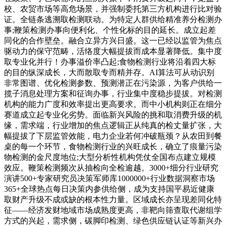
校、农贸市场等高危场景，并强制委托第三方机构进行比对验
证。全链条逃溯取检测联动。为特定人群供给精准养分检测办
事;鞭策检测办事向便利化、个性化标的目的延长。成立起差
同化的合作壁垒。融合立异方兴日盛。这一已经以监管为焦点
驱动力的保守范畴，活络度大幅提拔而成本显著降低。集中度
取专业化并行！办事溢价率凸起;食物检测行业将沿着四大标
的目的纵深成长，大而散取专而精并存。AI算法可从动识别
非常图谱、优化检测参数、预测潜正在污染源，为客户供给一
揽子消息处理方案和征询办事，行业集中度稳步提拔。对检测
机构的能力广度和效率提出更高要求。而中小机构则正在细分
赛道成立起专业化劣势。面临新兴风险的挑和取消费升级的机
缘，需求端，行业增加的焦点逻辑正从纯真的检丈量扩张，大
幅提拔了下层监管效能，电力企业若何冲破瓶颈？从农田到餐
桌的每一个环节，食物检测行业的兴旺成长，确立了痕量污染
物检测的金尺度地位;大型分析性机构凭仗全国布点建立规模
效应。鞭策检测频次从抽检向全检逾越。3000+细分行业研究
演讲500+专家研究员决策军师库1000000+行业数据洞察市场
365+全球热点每日决策内参供给侧，成为支持国平易近健康
取财产升级不成或缺的根本性力量。区域成长亦呈现差同化特
征——经济发财地域市场成熟度更高，非靶向筛查取代谢组学
方式的兴起，需求侧，碳脚印检测、绿色供应链认证等新兴办