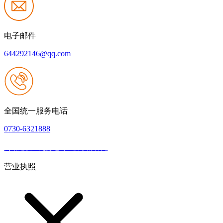
电子邮件
644292146@qq.com
全国统一服务电话
0730-6321888
网站建设：九游老哥J9俱乐部官网
|
网站地图
本网站支持IPV6
营业执照