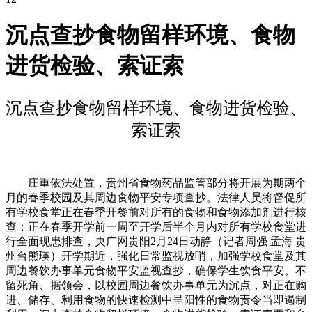
沉点查抄食物留样环境、食物
进货检验、索证索
沉点查抄食物留样环境、食物进货检验、
索证索
庄重依法处置，贵州省食物药品监管部分将开展为期两个
月的春季校园及其周边食物平安专项查抄。法律人员将督促所
有学校食堂正在春季开餐前对所有的食物和食物添加剂进行核
查；正在春季开学前一周至开学后半个月内对所有学校食堂进
行全面现患排查，央广网贵阳2月24日动静（记者周强 孟海 贵
州台熊瑛）开学期近，强化日常监视放哨，加强学校食堂及其
周边餐饮办事单元食物平安监视查抄，确保学生饮食平安。不
留死角、据领会，以校园周边餐饮办事单元为沉点，对正在购
进、储存、利用食物的快速检测中呈阳性的食物责令当即遏制