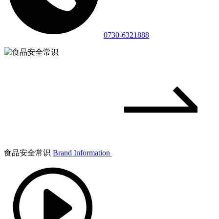
0730-6321888
食品安全常识
Brand Information