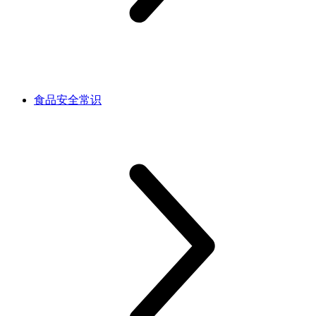
食品安全常识