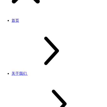
首页
关于我们