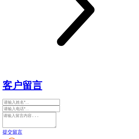
客户留言
提交留言