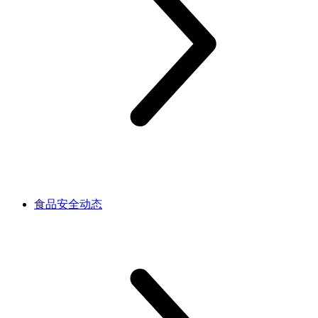
食品安全动态