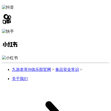
九游老哥J9俱乐部官网
>
食品安全常识
>
关于我们